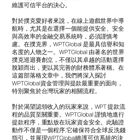
維護可信平台的決心。
對於撲克愛好者來說，在線上遊戲世界中導
航時，尤其是在選擇一個能提供安全、安全
與高效率的金融交易系統時，必須謹慎考
慮。在撲克界，WPTGlobal 是最具信譽和知
名度的人物之一。WPTGlobal 由著名的世界
撲克巡迴賽創立，不僅以其卓越的活動選擇
脫穎而出，更以其完善的財務體系著稱。在
這篇部落格文章中，我們將深入探討
WPTGlobal資金管理與提款最重要的面向，
特別聚焦於台灣玩家的相關流程。
對於渴望認領收入的玩家來說，WPT 提款流
程的品質至關重要。WPTGlobal 謹慎地進行
提款程序，重點放在玩家資金安全。此驗證
動作不僅是一個程序;它確保符合全球反洗錢
指引，並展現WPTGlobal維護可信系統的決