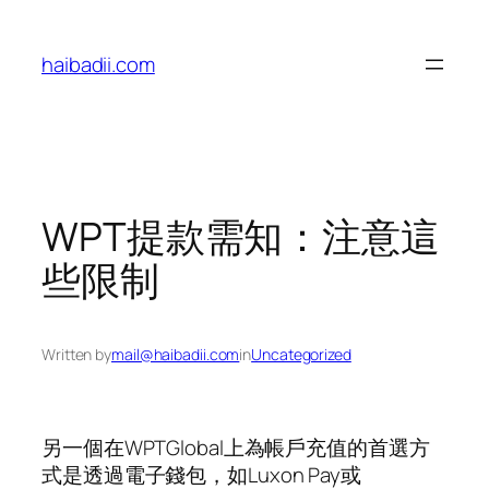
Skip
to
haibadii.com
content
WPT提款需知：注意這
些限制
Written by
mail@haibadii.com
in
Uncategorized
另一個在WPTGlobal上為帳戶充值的首選方
式是透過電子錢包，如Luxon Pay或