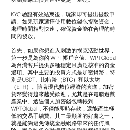
KYC 驗證有效結束後，玩家即可提出提款申
請。如果玩家選擇使用數位錢包提取資金，
處理時間相對快速，確保資金能在合理的時
間內發放。
首先，如果你想進入刺激的撲克活動世界，
第一步是為你的 WPT 帳戶充值。WPTGlobal
為台灣客戶提供多種穩定且廣泛核准的資金
選項。其中主要的投資方式是加密貨幣，特
別是USDT、比特幣（BTC）和以太坊
（ETH）。隨著現代數位經濟的演進，加密
貨幣變得越來越受歡迎，尤其是在電腦遊戲
產業中。透過個人加密錢包轉帳到
WPTGlobal，不僅能即時存款，還能產生極
低的交易手續費。其中最顯著的好處之一，
就是能夠避免傳統金融網路帶來的任何風