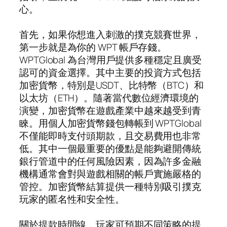
心。
首先，如果你想進入刺激的撲克競賽世界，
第一步就是為你的 WPT 帳戶存錢。
WPTGlobal 為台灣用戶提供多種穩定且廣受
認可的資金選擇。其中主要的投資方式包括
加密貨幣，特別是USDT、比特幣（BTC）和
以太坊（ETH）。隨著當代數位經濟環境的
演變，加密貨幣在遊戲產業中越來越受到青
睞。用個人加密貨幣錢包轉帳到 WPTGlobal
不僅能即時支付頭期款，且交易費用也非常
低。其中一個最重要的優點是能夠避開傳統
銀行管道中的任何風險因素，因為許多金融
機構通常會對與遊戲相關的帳戶實施嚴格的
管控。加密貨幣結算提供一種特別吸引撲克
玩家的匿名性和安全性。
關於提款時間線，玩家可預期不同策略的提