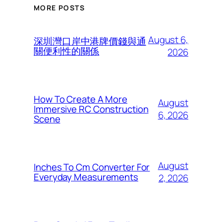
MORE POSTS
August 6,
深圳灣口岸中港牌價錢與通
關便利性的關係
2026
How To Create A More
August
Immersive RC Construction
6, 2026
Scene
August
Inches To Cm Converter For
Everyday Measurements
2, 2026