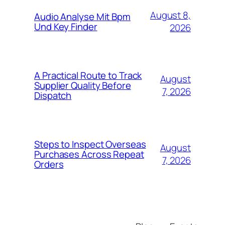
August 8,
Audio Analyse Mit Bpm
Und Key Finder
2026
A Practical Route to Track
August
Supplier Quality Before
7, 2026
Dispatch
Steps to Inspect Overseas
August
Purchases Across Repeat
7, 2026
Orders