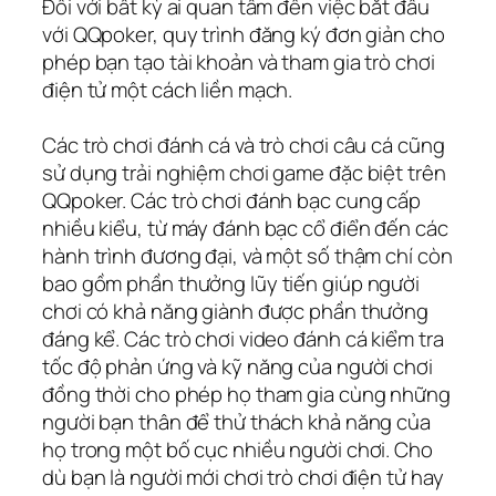
Đối với bất kỳ ai quan tâm đến việc bắt đầu
với QQpoker, quy trình đăng ký đơn giản cho
phép bạn tạo tài khoản và tham gia trò chơi
điện tử một cách liền mạch.
Các trò chơi đánh cá và trò chơi câu cá cũng
sử dụng trải nghiệm chơi game đặc biệt trên
QQpoker. Các trò chơi đánh bạc cung cấp
nhiều kiểu, từ máy đánh bạc cổ điển đến các
hành trình đương đại, và một số thậm chí còn
bao gồm phần thưởng lũy tiến giúp người
chơi có khả năng giành được phần thưởng
đáng kể. Các trò chơi video đánh cá kiểm tra
tốc độ phản ứng và kỹ năng của người chơi
đồng thời cho phép họ tham gia cùng những
người bạn thân để thử thách khả năng của
họ trong một bố cục nhiều người chơi. Cho
dù bạn là người mới chơi trò chơi điện tử hay