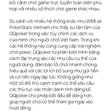
bối cảnh chơi game trực tuyến toàn diện phù
hợp với nhiều sở thích chơi game khác nhau.
So sánh với nhiều hệ thống khác như W88 và
PokerStars Vietnam cho thấy sự tận tâm của
QQpoker trong việc tùy chỉnh các dịch vụ
của mình cho người chơi Việt Nam. Trong khi
các hệ thống này cũng cung cấp trải nghiệm
chơi poker, QQpoker tự phân biệt mình bằng
cách tập trung vào các nhu cầu cụ thể của
người dùng, đảm bảo lối chơi nhanh chóng,
hiệu quả với các lợi ích bổ sung như gửi tiền
và rút tiền ngay lập tức. Không giống như
một số đối thủ cạnh tranh có thể yêu cầu
các thủ tục xác nhận danh tính đáng kể,
QQpoker cho phép bắt đầu dễ dàng hơn,
giúp người chơi có thể tham gia ngay vào
hoạt động.