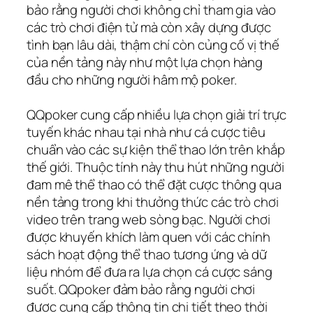
bảo rằng người chơi không chỉ tham gia vào
các trò chơi điện tử mà còn xây dựng được
tình bạn lâu dài, thậm chí còn củng cố vị thế
của nền tảng này như một lựa chọn hàng
đầu cho những người hâm mộ poker.
QQpoker cung cấp nhiều lựa chọn giải trí trực
tuyến khác nhau tại nhà như cá cược tiêu
chuẩn vào các sự kiện thể thao lớn trên khắp
thế giới. Thuộc tính này thu hút những người
đam mê thể thao có thể đặt cược thông qua
nền tảng trong khi thưởng thức các trò chơi
video trên trang web sòng bạc. Người chơi
được khuyến khích làm quen với các chính
sách hoạt động thể thao tương ứng và dữ
liệu nhóm để đưa ra lựa chọn cá cược sáng
suốt. QQpoker đảm bảo rằng người chơi
được cung cấp thông tin chi tiết theo thời