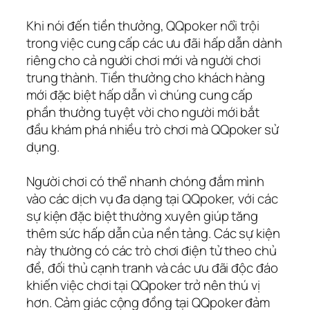
Khi nói đến tiền thưởng, QQpoker nổi trội
trong việc cung cấp các ưu đãi hấp dẫn dành
riêng cho cả người chơi mới và người chơi
trung thành. Tiền thưởng cho khách hàng
mới đặc biệt hấp dẫn vì chúng cung cấp
phần thưởng tuyệt vời cho người mới bắt
đầu khám phá nhiều trò chơi mà QQpoker sử
dụng.
Người chơi có thể nhanh chóng đắm mình
vào các dịch vụ đa dạng tại QQpoker, với các
sự kiện đặc biệt thường xuyên giúp tăng
thêm sức hấp dẫn của nền tảng. Các sự kiện
này thường có các trò chơi điện tử theo chủ
đề, đối thủ cạnh tranh và các ưu đãi độc đáo
khiến việc chơi tại QQpoker trở nên thú vị
hơn. Cảm giác cộng đồng tại QQpoker đảm