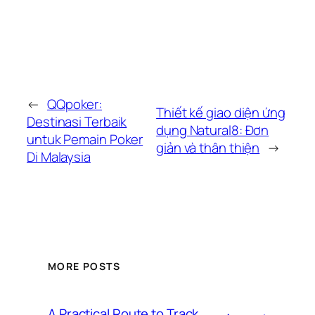
←
QQpoker:
Thiết kế giao diện ứng
Destinasi Terbaik
dụng Natural8: Đơn
untuk Pemain Poker
giản và thân thiện
→
Di Malaysia
MORE POSTS
A Practical Route to Track