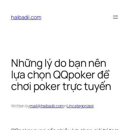
Skip
to
haibadii.com
content
Những lý do bạn nên
lựa chọn QQpoker để
chơi poker trực tuyến
Written by
mail@haibadii.com
in
Uncategorized