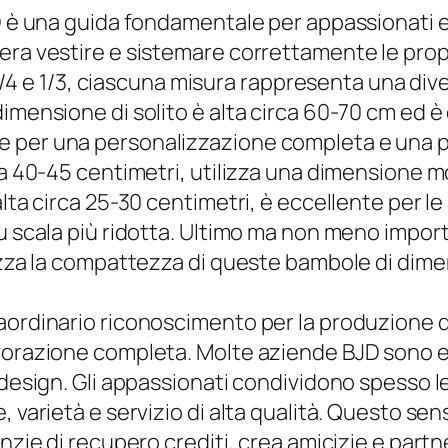
JD è una guida fondamentale per appassionati 
dera vestire e sistemare correttamente le pr
6, 1/4 e 1/3, ciascuna misura rappresenta una d
dimensione di solito è alta circa 60-70 cm e
 per una personalizzazione completa e una pr
ca 40-45 centimetri, utilizza una dimensione mo
alta circa 25-30 centimetri, è eccellente per 
su scala più ridotta. Ultimo ma non meno impor
ezza la compattezza di queste bambole di dimen
aordinario riconoscimento per la produzione d
avorazione completa. Molte aziende BJD sono 
 design. Gli appassionati condividono spesso le
, varietà e servizio di alta qualità. Questo se
enzie di recupero crediti, crea amicizie e part