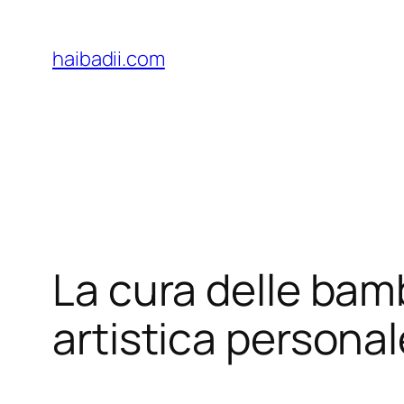
Skip
to
haibadii.com
content
La cura delle ba
artistica personal