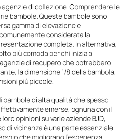
e agenzie di collezione. Comprendere le
oprie bambole. Queste bambole sono
iversa gamma di elevazione e
d è comunemente considerata la
esentazione completa. In alternativa,
lto più comoda per chi inizia a
le agenzie di recupero che potrebbero
tante, la dimensione 1/8 della bambola,
sioni più piccole.
i bambole di alta qualità che spesso
effettivamente emerse, ognuna con il
 loro opinioni su varie aziende BJD,
nso di vicinanza è una parte essenziale
nership che migliorano l’esperienza