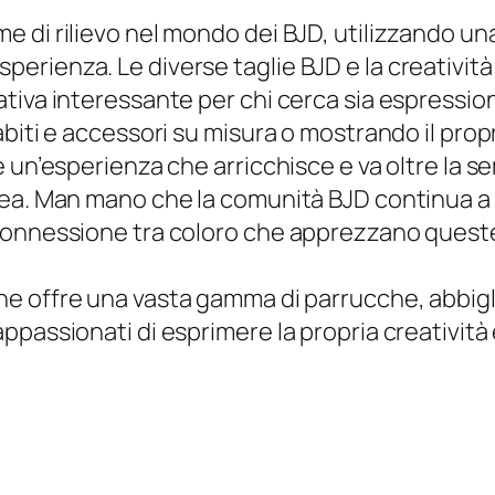
di rilievo nel mondo dei BJD, utilizzando una 
i esperienza. Le diverse taglie BJD e la creativit
ativa interessante per chi cerca sia espressi
biti e accessori su misura o mostrando il pro
 un’esperienza che arricchisce e va oltre la se
rea. Man mano che la comunità BJD continua 
onnessione tra coloro che apprezzano queste o
he offre una vasta gamma di parrucche, abbig
passionati di esprimere la propria creatività e 