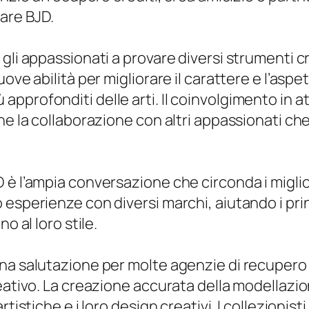
are BJD.
li appassionati a provare diversi strumenti crea
ove abilità per migliorare il carattere e l’asp
profonditi delle arti. Il coinvolgimento in att
he la collaborazione con altri appassionati ch
 è l’ampia conversazione che circonda i miglio
sperienze con diversi marchi, aiutando i princi
o al loro stile.
na salutazione per molte agenzie di recupero 
reativo. La creazione accurata della modellazi
tistiche e i loro design creativi. I collezionis