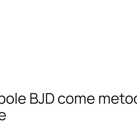
mbole BJD come metod
e