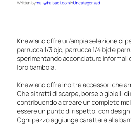
Written by
mail@haibadii.com
in
Uncategorized
Knewland offre un’ampia selezione di pa
parrucca 1/3 bjd, parrucca 1/4 bjd e par
sperimentando acconciature informali o a
loro bambola.
Knewland offre inoltre accessori che arr
Che si tratti di scarpe, borse o gioielli
contribuendo a creare un completo molt
essere un punto di rispetto, con design 
Ogni pezzo aggiunge carattere alla bamb