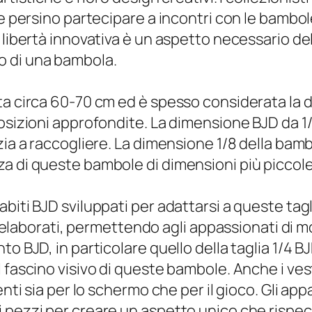
 e persino partecipare a incontri con le bambol
i libertà innovativa è un aspetto necessario d
o di una bambola.
ta circa 60-70 cm ed è spesso considerata la 
osizioni approfondite. La dimensione BJD da 1/
ia a raccogliere. La dimensione 1/8 della bambo
a di queste bambole di dimensioni più piccole
iti BJD sviluppati per adattarsi a queste tagli
it elaborati, permettendo agli appassionati di 
 BJD, in particolare quello della taglia 1/4 BJD
 fascino visivo di queste bambole. Anche i ves
enti sia per lo schermo che per il gioco. Gli ap
pezzi per creare un aspetto unico che rispecch