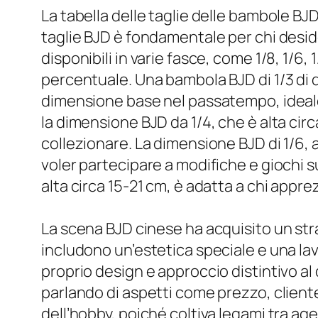
La tabella delle taglie delle bambole B
taglie BJD è fondamentale per chi desi
disponibili in varie fasce, come 1/8, 1/
percentuale. Una bambola BJD di 1/3 di 
dimensione base nel passatempo, ideale
la dimensione BJD da 1/4, che è alta cir
collezionare. La dimensione BJD di 1/6, 
voler partecipare a modifiche e giochi 
alta circa 15-21 cm, è adatta a chi appr
La scena BJD cinese ha acquisito un str
includono un’estetica speciale e una l
proprio design e approccio distintivo al
parlando di aspetti come prezzo, cliente
dell’hobby, poiché coltiva legami tra ag