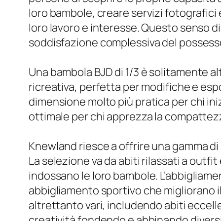
loro bambole, creare servizi fotografici
loro lavoro e interesse. Questo senso d
soddisfazione complessiva del possess
Una bambola BJD di 1/3 è solitamente al
ricreativa, perfetta per modifiche e esp
dimensione molto più pratica per chi iniz
ottimale per chi apprezza la compattezz
Knewland riesce a offrire una gamma di ab
La selezione va da abiti rilassati a outf
indossano le loro bambole. L’abbigliamento
abbigliamento sportivo che migliorano il
altrettanto vari, includendo abiti eccell
creatività fondendo e abbinando diversi 