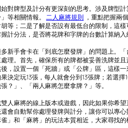
開始對牌型及計分有更深刻的思考。涉及牌型計
分」等相關情報。
二人麻將規則
，重點把握兩個
對胡等；二是了解是否設有最低台的限制，這樣
掌握計分法，是否將花牌和字牌的台數計算納入
很多新手會卡在「到底怎麼發牌」的問題上。「
來處理。首先，確保所有的牌都被妥善洗牌並且
然後，設置一個「死牆」或「公牌」區，這樣一
決定玩13張，每人就會分到13張牌；若選擇1
幾張？」、「兩人麻將怎麼拿牌？」等。
找雙人麻將的線上版本或遊戲，因此如果你希望
統還會自動幫你處理發牌與計分，讓你可以專心
麻雀」和「麻將」的玩法本質相近，大家尋找的