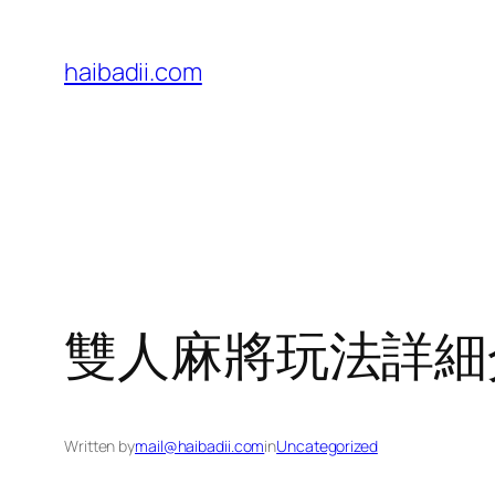
Skip
to
haibadii.com
content
雙人麻將玩法詳細
Written by
mail@haibadii.com
in
Uncategorized