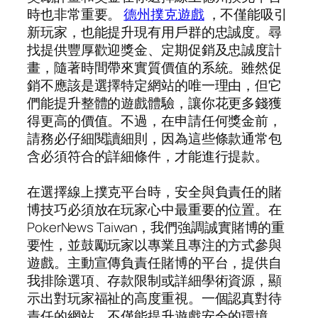
時也非常重要。
德州撲克遊戲
，不僅能吸引
新玩家，也能提升現有用戶群的忠誠度。尋
找提供豐厚歡迎獎金、定期促銷及忠誠度計
畫，隨著時間帶來實質價值的系統。雖然促
銷不應該是選擇特定網站的唯一理由，但它
們能提升整體的遊戲體驗，讓你花更多錢獲
得更高的價值。不過，在申請任何獎金前，
請務必仔細閱讀細則，因為這些條款通常包
含必須符合的詳細條件，才能進行提款。
在選擇線上撲克平台時，安全與負責任的賭
博技巧必須放在玩家心中最重要的位置。在
PokerNews Taiwan，我們強調誠實賭博的重
要性，並鼓勵玩家以專業且專注的方式參與
遊戲。主動宣傳負責任賭博的平台，提供自
我排除選項、存款限制或詳細學術資源，顯
示出對玩家福祉的高度重視。一個認真對待
責任的網站，不僅能提升遊戲安全的環境，