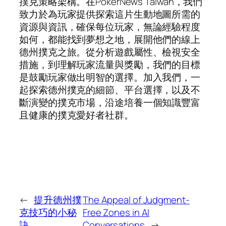
撲克策略架構。在PokerNews Taiwan，我們
致力於為玩家提供探索這片生動地圖所需的
資源與資訊，確保每位玩家，無論經驗程度
如何，都能找到夢想之地，展開他們的線上
德州撲克之旅。從分析遊戲屬性、檢視安全
措施，到理解玩家流量與獎勵，我們的目標
是鼓勵玩家做出明智的選擇。加入我們，一
起探索德州撲克的細節、平台選擇，以及不
斷演變的撲克市場，沿途培養一個知識豐富
且健康的撲克愛好者社群。
←
提升德州撲
The Appeal of Judgment-
克技巧的小秘
Free Zones in AI
訣
Conversations
→