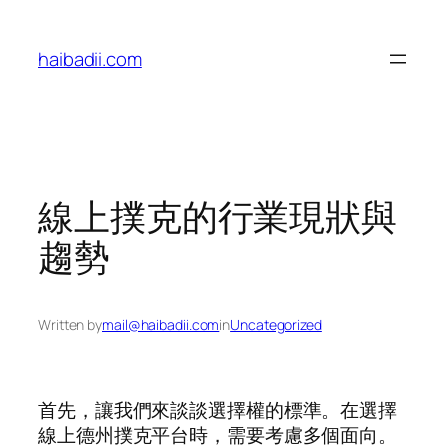
Skip
to
haibadii.com
content
線上撲克的行業現狀與
趨勢
Written by
mail@haibadii.com
in
Uncategorized
首先，讓我們來談談選擇權的標準。在選擇
線上德州撲克平台時，需要考慮多個面向。