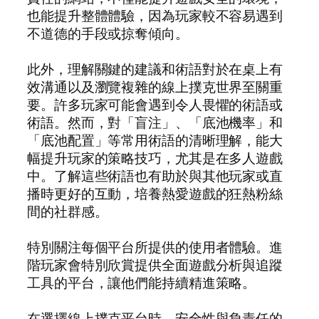
也能提升整體體驗，因為玩家較不容易遇到
不道德的手段或掠奪傾向。
此外，理解關鍵的建議和術語對於在桌上有
效溝通以及瀏覽複雜的線上撲克世界至關重
要。許多玩家可能會遇到令人畏懼的術語或
術語。然而，對「盲注」、「底池機率」和
「底池配置」等常用術語的清晰理解，能大
幅提升玩家的策略技巧，尤其是在多人遊戲
中。了解這些術語也有助於與其他玩家或直
播時更好的互動，培養熱愛遊戲的狂熱粉絲
間的社群感。
特別關注每個平台所提供的使用者體驗。進
階玩家會特別欣賞提供全面遊戲分析與追蹤
工具的平台，讓他們能持續精進策略。
在選擇線上撲克平台時，安全性與負責任的