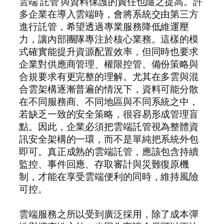
雲端 託管 與資料保護的責任也隨之提高。許
多企業在導入雲端時，會將系統交由第三方
進行託管，希望透過專業服務降低維運壓
力，讓內部團隊專注於核心業務。這樣的模
式確實能提升資源配置效率，但同時也要求
企業對供應商管理、權限控管、備份策略與
合規要求有更完整的理解。尤其在多雲與混
合雲架構逐漸普遍的情況下，資料可能分散
在不同服務商、不同地區與不同系統之中，
若缺乏一致的安全策略，很容易形成管理盲
點。因此，企業必須把雲端託管視為整體資
訊安全架構的一環，而不是單純把系統外包
即可。真正成熟的雲端託管，應該包含持續
監控、事件回應、存取審計與災難復原機
制，才能在享受雲端便利的同時，維持風險
可控。
雲端服務之所以受到廣泛採用，除了成本彈