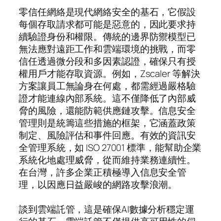
零信任網絡是現代網絡安全的基石，它假設
每個存取請求都可能是惡意的，因此要求持
續驗證身份和權限。傳統的邊界防禦模型已
無法應對遠距工作和雲端環境的挑戰，而零
信任透過微分段和多因素認證，確保只有授
權用戶才能存取資源。例如，Zscaler 等解決
方案讓員工無論身在何處，都需經過嚴格驗
證才能連線內部系統。這不僅降低了內部威
脅的風險，還能防範供應鏈攻擊。信息安全
管理則是統籌這些措施的框架，它涵蓋政策
制定、風險評估和事件回應。有效的資訊安
全管理系統，如 ISO 27001 標準，能幫助企業
系統化地處理威脅，從而維持業務連續性。
在台灣，許多企業正積極導入信息安全管
理，以因應日益嚴峻的網路攻擊浪潮。
談到雲端託管，這是確保AI數據分析穩定運