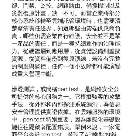
卻、門禁、監控、網路路由、備援機制以及
災難復原計畫，缺一不可。而當企業將部分
核心系統移轉至雲端託管環境時，也需要清
楚釐清責任邊界，知道哪些由雲端供應商負
責，哪些仍需企業自行維護。安全並不是單
一產品的責任，而是一種持續運作的治理能
力。從硬體層到應用層，從實體設備到虛擬
資源，從資料備份到復原演練，若沒有完整
的制度與監控，任何一個小故障都可能演變
成重大營運中斷。
滲透測試，或簡稱pen test，是網絡安全公
司提供的核心服務之一。它模擬駭客的攻擊
手法，從外部和內部探測系統漏洞，為信息
安全管理提供實證依據。在雲端服務的環境
中，pen test 特別重要，因為虛擬化基礎設
施往往隱藏著配置錯誤。舉例來說，一家電
商平台委託pen test，發現了API端點的弱