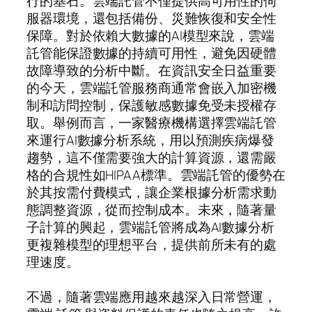
行的基石。雲端託管不僅提供高可用性的伺
服器環境，還包括備份、災難恢復和安全性
保障。對於依賴大數據的AI模型來說，雲端
託管能保證數據的持續可用性，避免因硬體
故障導致的分析中斷。在資訊安全日益重要
的今天，雲端託管服務商通常會嵌入加密機
制和訪問控制，保護敏感數據免受未授權存
取。舉例而言，一家醫療機構選擇雲端託管
來運行AI數據分析系統，用以預測疾病爆發
趨勢，這不僅需要強大的計算資源，還需嚴
格的合規性如HIPAA標準。雲端託管的優勢在
於其按需付費模式，讓企業根據分析需求動
態調整資源，從而控制成本。未來，隨著量
子計算的興起，雲端託管將成為AI數據分析
更複雜模型的理想平台，提供前所未有的處
理速度。
不過，隨著雲端應用越來越深入日常營運，