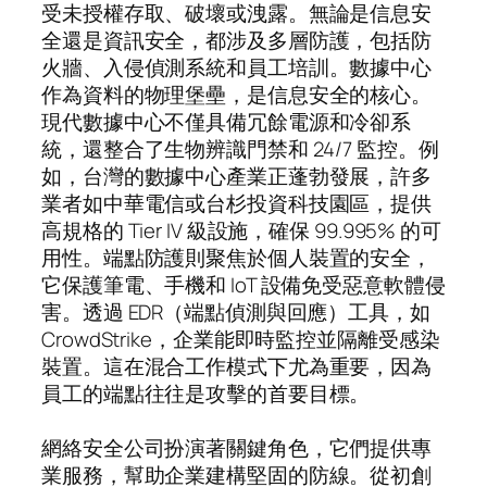
受未授權存取、破壞或洩露。無論是信息安
全還是資訊安全，都涉及多層防護，包括防
火牆、入侵偵測系統和員工培訓。數據中心
作為資料的物理堡壘，是信息安全的核心。
現代數據中心不僅具備冗餘電源和冷卻系
統，還整合了生物辨識門禁和 24/7 監控。例
如，台灣的數據中心產業正蓬勃發展，許多
業者如中華電信或台杉投資科技園區，提供
高規格的 Tier IV 級設施，確保 99.995% 的可
用性。端點防護則聚焦於個人裝置的安全，
它保護筆電、手機和 IoT 設備免受惡意軟體侵
害。透過 EDR（端點偵測與回應）工具，如
CrowdStrike，企業能即時監控並隔離受感染
裝置。這在混合工作模式下尤為重要，因為
員工的端點往往是攻擊的首要目標。
網絡安全公司扮演著關鍵角色，它們提供專
業服務，幫助企業建構堅固的防線。從初創