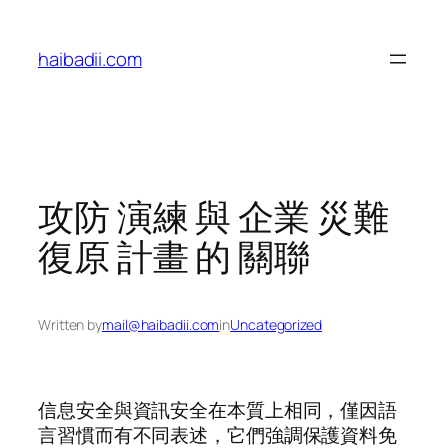
Skip
to
haibadii.com
content
攻防 演練 與 企業 災難
復原 計畫 的 關聯
Written by
mail@haibadii.com
in
Uncategorized
信息安全與資訊安全在本質上相同，僅因語
言習慣而有不同表述，它們強調保護資料免