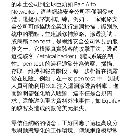
的本土公司到全球巨頭如 Palo Alto
Networks，這些網絡安全公司不僅開發軟
體，還提供諮詢和訓練。例如，一家網絡安
全公司可能協助企業進行漏洞掃描，識別系
統中的弱點，並建議修補策略。滲透測試，
或簡稱 pen test，是網絡安全公司常見的服
務之一。它模擬真實駭客的攻擊手法，透過
道德駭客（ethical hacker）測試系統的韌
性。pen test 的過程通常分為偵察、掃描、
存取、維持和報告階段，每一步都旨在揭露
潛在風險。例如，在一次 pen test 中，測試
人員可能利用 SQL 注入漏洞滲透資料庫，進
而證明需強化輸入驗證。這不僅是合規需
求，還能避免重大資料外洩事件，如 Equifax
的駭客案造成的數億美元損失。
零信任網絡的概念，正好回應了這種高度分
散與動態變化的工作環境。傳統網路模型常