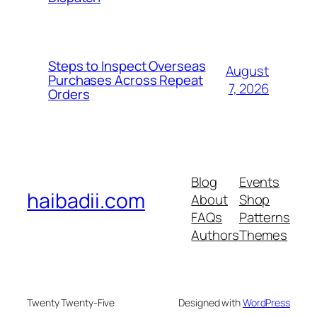
Steps to Inspect Overseas
August
Purchases Across Repeat
7, 2026
Orders
Blog
Events
haibadii.com
About
Shop
FAQs
Patterns
Authors
Themes
Twenty Twenty-Five
Designed with
WordPress