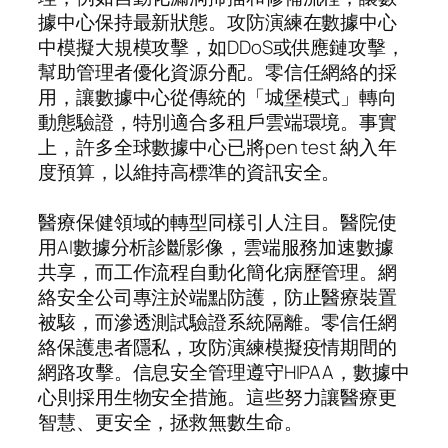
據中心保持最新狀態。攻防演練在數據中心
中模擬大規模攻擊，如DDoS或供應鏈攻擊，
幫助管理者優化資源分配。零信任網絡的採
用，讓數據中心從傳統的「城堡模式」轉向
動態驗證，特別適合多租戶雲端環境。事實
上，許多全球數據中心已將pen test 納入年
度預算，以維持高標準的資訊安全。
醫療保健領域的轉型同樣引人注目。醫院使
用AI數據分析診斷影像，雲端服務加速數據
共享，而工作流程自動化簡化病歷管理。網
絡安全公司專注於端點防護，防止醫療裝置
被駭，而滲透測試驗證系統隔離。零信任網
絡保護患者隱私，攻防演練模擬疫情期間的
網路攻擊。信息安全管理遵守HIPAA，數據中
心則採用生物安全措施。這些努力讓醫療更
智慧、更安全，拯救無數生命。