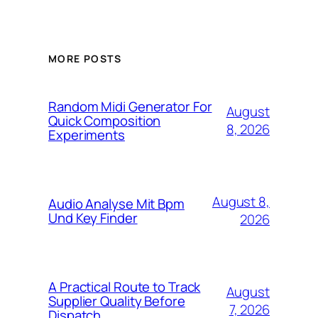
MORE POSTS
Random Midi Generator For
August
Quick Composition
8, 2026
Experiments
August 8,
Audio Analyse Mit Bpm
Und Key Finder
2026
A Practical Route to Track
August
Supplier Quality Before
7, 2026
Dispatch