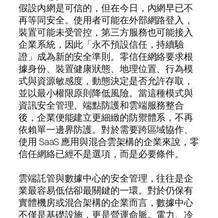
假設內網是可信的，但在今日，內網早已不
再等同安全。使用者可能在外部網路登入，
裝置可能未受管控，第三方服務也可能接入
企業系統，因此「永不預設信任，持續驗
證」成為新的安全準則。零信任網絡要求根
據身份、裝置健康狀態、地理位置、行為模
式與資源敏感度，動態決定是否允許存取，
並以最小權限原則降低風險。當這種模式與
資訊安全管理、端點防護和雲端服務整合
後，企業便能建立更細緻的防禦體系，不再
依賴單一邊界防護。對於需要跨區域協作、
使用 SaaS 應用與混合雲架構的企業來說，零
信任網絡已經不是選項，而是必要條件。
雲端託管與數據中心的安全管理，往往是企
業最容易低估卻最關鍵的一環。對於仍保有
實體機房或混合架構的企業而言，數據中心
不僅是基礎設施，更是營運命脈。電力、冷