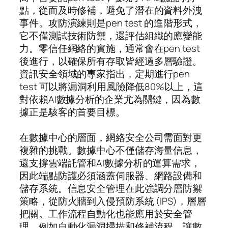
點，從而及時修補，避免了潛在的資料外洩
事件。攻防演練則是pen test 的進階形式，
它不僅測試技術防禦，還評估組織的應變能
力。零信任網絡的實施，通常會在pen test
後進行，以確保所有存取皆經過多層驗證。
資訊安全領域的專家指出，定期進行pen
test 可以將漏洞利用風險降低80%以上，這
對依賴AI數據分析的企業尤為關鍵，因為數
據正是駭客的首要目標。
在數據中心的層面，網絡安全公司需面對更
複雜的挑戰。數據中心不僅儲存海量信息，
還支撐雲端託管和AI數據分析的運算需求，
因此端點防護必須涵蓋伺服器、網路設備和
儲存系統。信息安全管理在此強調分層防禦
策略，從防火牆到入侵預防系統 (IPS)，層層
把關。工作流程自動化也能應用於安全管
理，例如自動化漏洞掃描和修補流程，讓數