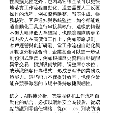
性與擴充性之外，也因為它讓企業可以更快
地落實工作流程自動化。過去需要人工反覆
操作的流程，例如資料匯整、報表生成、帳
務核對、客戶通知與系統監控，如今都能透
過自動化工具進行串接與執行。這樣的轉變
不但大幅降低人為錯誤，也能讓團隊將更多
精力投入在高價值工作上，例如策略規劃、
客戶經營與創新研發。當工作流程自動化與
ai 數據分析結合時，企業甚至可以進一步做
到預測式運營，例如根據歷史資料自動提醒
異常交易、預測設備故障、調整庫存水位，
或辨識顧客行為模式，形成更精準的業務決
策能力。這些能力不僅提升效率，也使企業
能在競爭激烈的市場中保持敏捷與韌性。
總之，AI數據分析、雲端服務和工作流程自
動化的結合，必須以網絡安全為後盾。從端
點防護到零信任網絡，從pen test 到攻防演