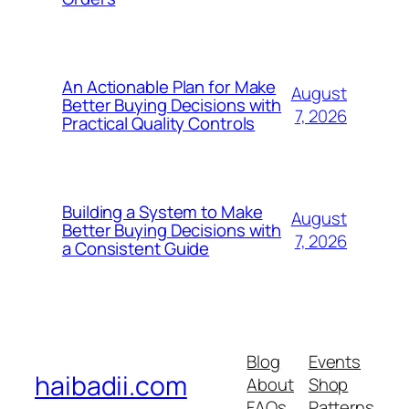
An Actionable Plan for Make
August
Better Buying Decisions with
7, 2026
Practical Quality Controls
Building a System to Make
August
Better Buying Decisions with
7, 2026
a Consistent Guide
Blog
Events
haibadii.com
About
Shop
FAQs
Patterns