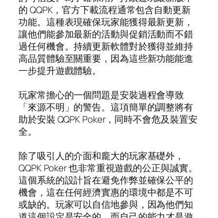
的 QQPK，官方下載流程通常包含自動更新
功能。這種表現確保玩家能獲得最新更新，
讓他們能參加最新的活動與促銷活動而不錯
過任何機會。持續更新軟體對於獲得並維持
高品質體驗至關重要，因為這些新功能能進
一步提升遊戲體驗。
玩家常擔心的一個問題是安裝過程會導致
「來源不明」的警告。這項簡單的調整將有
助於安裝 QQPK Poker，同時不會危及裝置安
全。
除了吸引人的介面和龐大的玩家基礎外，
QQPK Poker 也非常重視遊戲的公正與誠實。
這個系統的設計旨在避免作弊並確保公平的
機會，這在任何經濟實惠的環境中都是不可
或缺的。玩家可以自信地參與，因為他們知
道這個設定是安全的，而自己的能力才是遊