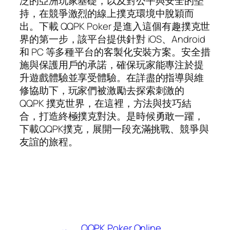
泛的亞洲玩家基礎，以及對公平與安全的堅
持，在競爭激烈的線上撲克環境中脫穎而
出。下載 QQPK Poker 是進入這個有趣撲克世
界的第一步，該平台提供針對 iOS、Android
和 PC 等多種平台的客製化安裝方案。安全措
施與保護用戶的承諾，確保玩家能專注於提
升遊戲體驗並享受體驗。在詳盡的指導與維
修協助下，玩家們被激勵去探索刺激的
QQPK 撲克世界，在這裡，方法與技巧結
合，打造終極撲克對決。是時候勇敢一躍，
下載QQPK撲克，展開一段充滿挑戰、競爭與
友誼的旅程。
QQPK Poker Online