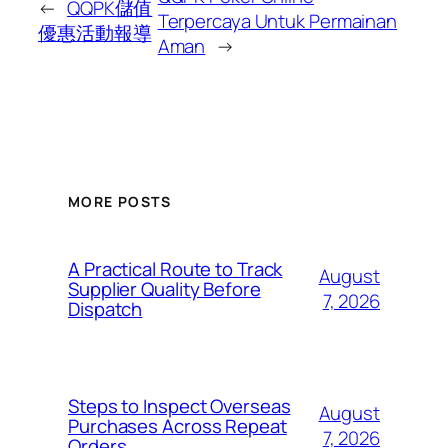
←
QQPK儲值
Terpercaya Untuk Permainan
優惠活動報導
Aman
→
MORE POSTS
A Practical Route to Track
August
Supplier Quality Before
7, 2026
Dispatch
Steps to Inspect Overseas
August
Purchases Across Repeat
7, 2026
Orders