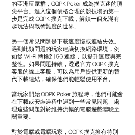
的亞洲玩家群，QQPK Poker 成為撲克迷的頂
尖平台。進入這個價格合理的競技場的第一
步是完成 QQPK 撲克下載，解鎖一個充滿有
趣玩法與戰術難度的世界。
另一個常見問題是下載速度慢或連結失效。
遇到此類問題的玩家建議切換網路環境，例
如從 Wi-Fi 轉換到 5G 連線，以提升速度與完
整性。如果問題持續，透過官方 QQPK 撲克
客服的線上客服，可以為用戶提供更新的替
代下載連結，確保他們能輕鬆使用平台。
當玩家開始 QQPK Poker 旅程時，他們可能會
在下載或安裝過程中遇到一些常見問題。處
理這些問題對於維持流暢的電腦遊戲體驗至
關重要。
對於電腦或電腦玩家，QQPK 撲克擁有特別