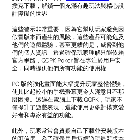
撲克下載，解鎖一個充滿有趣玩法與精心設
計障礙的世界。
這些警示非常重要，因為它幫助玩家避免因
假冒版本而產生的風險，這些產品可能危及
他們的遊戲體驗，甚至更糟的是，威脅到他
們的個人資訊。透過確保玩家理解只能依賴
官方網路，QQPK Poker 旨在專注於用戶安
全，同時提供他們所有功能的使用權。
PC 版的強化畫面能大幅提升玩家整體體驗，
使其比起較小的手機螢幕更令人滿意且不那
麼困擾。透過在電腦上下載 QQPK，玩家不
僅提升了遊戲表現，還能使用更多對撲克愛
好者和專家有益的功能。
此外，玩家常常會質疑自己下載並安裝版本
的可信度。為了確保用戶持續遊玩最新版本