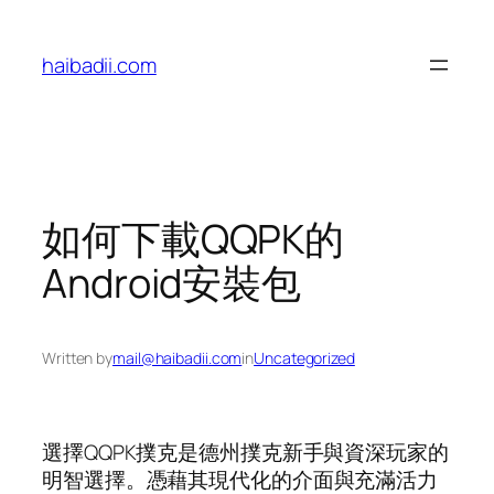
Skip
to
haibadii.com
content
如何下載QQPK的
Android安裝包
Written by
mail@haibadii.com
in
Uncategorized
選擇QQPK撲克是德州撲克新手與資深玩家的
明智選擇。憑藉其現代化的介面與充滿活力