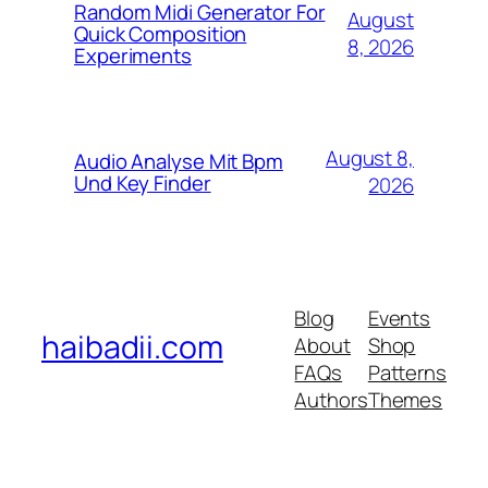
Random Midi Generator For
August
Quick Composition
8, 2026
Experiments
August 8,
Audio Analyse Mit Bpm
Und Key Finder
2026
Blog
Events
haibadii.com
About
Shop
FAQs
Patterns
Authors
Themes