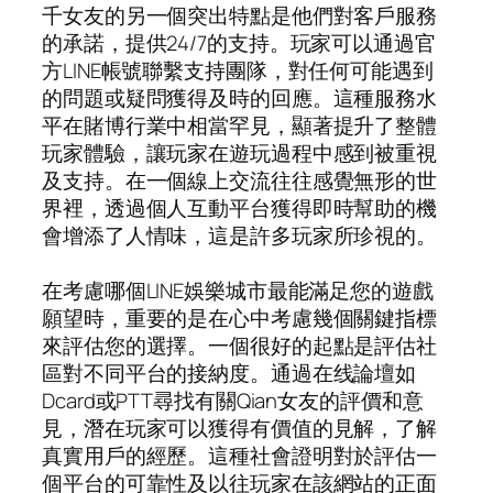
千女友的另一個突出特點是他們對客戶服務
的承諾，提供24/7的支持。玩家可以通過官
方LINE帳號聯繫支持團隊，對任何可能遇到
的問題或疑問獲得及時的回應。這種服務水
平在賭博行業中相當罕見，顯著提升了整體
玩家體驗，讓玩家在遊玩過程中感到被重視
及支持。在一個線上交流往往感覺無形的世
界裡，透過個人互動平台獲得即時幫助的機
會增添了人情味，這是許多玩家所珍視的。
在考慮哪個LINE娛樂城市最能滿足您的遊戲
願望時，重要的是在心中考慮幾個關鍵指標
來評估您的選擇。一個很好的起點是評估社
區對不同平台的接納度。通過在线論壇如
Dcard或PTT尋找有關Qian女友的評價和意
見，潛在玩家可以獲得有價值的見解，了解
真實用戶的經歷。這種社會證明對於評估一
個平台的可靠性及以往玩家在該網站的正面