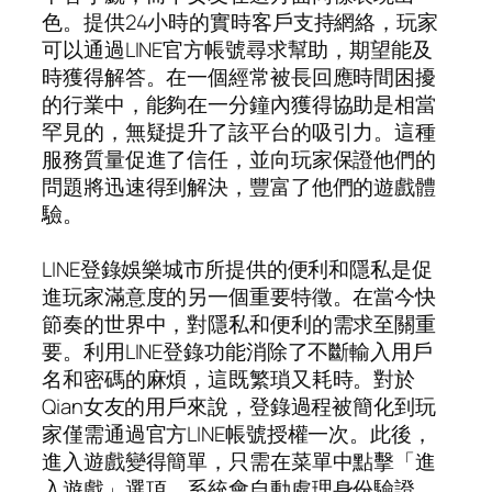
色。提供24小時的實時客戶支持網絡，玩家
可以通過LINE官方帳號尋求幫助，期望能及
時獲得解答。在一個經常被長回應時間困擾
的行業中，能夠在一分鐘內獲得協助是相當
罕見的，無疑提升了該平台的吸引力。這種
服務質量促進了信任，並向玩家保證他們的
問題將迅速得到解決，豐富了他們的遊戲體
驗。
LINE登錄娛樂城市所提供的便利和隱私是促
進玩家滿意度的另一個重要特徵。在當今快
節奏的世界中，對隱私和便利的需求至關重
要。利用LINE登錄功能消除了不斷輸入用戶
名和密碼的麻煩，這既繁瑣又耗時。對於
Qian女友的用戶來說，登錄過程被簡化到玩
家僅需通過官方LINE帳號授權一次。此後，
進入遊戲變得簡單，只需在菜單中點擊「進
入遊戲」選項，系統會自動處理身份驗證。