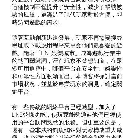
這種機制不僅提升了安全性，減少了帳號被
駭的風險，還滿足了現代玩家對於方便，即
時訪問遊戲的需求。
隨著互動創新迅速發展，玩家不再需要搜尋
網址或下載應用程序來享受他們最喜愛的遊
戲。隨著「LINE娛樂城市」成為遊戲行業中
的熱門關鍵詞，潛在玩家不禁想知道，在眾
多可用選擇中，哪個平台在安全性、娛樂性
和可靠性方面脫穎而出。本博客將探討當前
市場狀況，並基於專業玩家的洞見，確定關
鍵平台。
有一些傳統的網絡平台已經轉型，加入了
LINE登錄功能，使玩家能夠通過他們已經使
用的平台訪問熟悉的服務。但更重要的是，
還有一些非法的釣魚網站對玩家構成重大威
脅。這些網站經常以誇張的獎金和優惠來吸