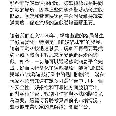
那些面臨嚴重連接問題、頻繁掉線或長時間
加載的場所，因為這些問題會顯著妨礙遊戲
體驗。無縫和響應快速的平台對於維持玩家
滿意度，促進流暢的遊戲體驗至關重要。
隨著我們進入2026年，網絡遊戲的格局發生
了顯著變化，特別是“LINE娛樂城市”的發展。
隨著互動科技迅速發展，玩家不再需要尋找
網址或下載應用程式來享受他們喜愛的遊
戲。如今，一切都可以通過移動消息平台完
成，從而大幅簡化了遊戲體驗。隨著“LINE娛
樂城市”成為遊戲行業中的熱門關鍵詞，潛在
玩家不禁想知道在眾多可選平台中，哪一個
在安全性、娛樂性和可靠性方面脫穎而出。
面對各種平台，甄別可信的與不法的顯得尤
為重要。這篇博客將考察當前的市場情況，
並根據專業玩家的見解識別關鍵平台。