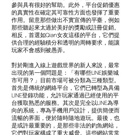
參與具有很好的幫助。此外，平台促銷優惠
的真實性在確定其可靠性方面也發揮了重要
作用。留意那些做出不實宣傳的平臺，例如
那些聽起來太過於美好的獎勵或註冊促銷。
相反，首選如Qian女友這樣的平台，它們提
供合理的經驗積分和透明的周轉要求，能讓
玩家不會感到被愚弄。
對於剛進入線上遊戲世界的新人來說，最常
出現的第一個問題是：「有哪些LINE娛樂城
市可用？」目前市場可被分類為三種類型。
首先是傳統的網絡平台，它們已轉型為具備
LINE登錄功能，允許玩家通過已經使用的平
台獲取熟悉的服務。其次是完全以LINE為導
向的系統，專為手機用戶設計，提供簡便而
流暢的界面，便於隨時隨地遊玩。最後，也
是或許最重要的，是那些非法的釣魚網站，
它們對玩家構成了重大威脅。這些網站常常