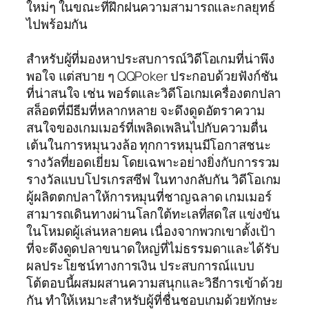
ใหม่ๆ ในขณะที่ฝึกฝนความสามารถและกลยุทธ์
ไปพร้อมกัน
สําหรับผู้ที่มองหาประสบการณ์วิดีโอเกมที่น่าพึง
พอใจ แต่สบาย ๆ QQPoker ประกอบด้วยฟังก์ชัน
ที่น่าสนใจ เช่น พอร์ตและวิดีโอเกมเครื่องตกปลา
สล็อตที่มีธีมที่หลากหลาย จะดึงดูดอัตราความ
สนใจของเกมเมอร์ที่เพลิดเพลินไปกับความตื่น
เต้นในการหมุนวงล้อ ทุกการหมุนมีโอกาสชนะ
รางวัลที่ยอดเยี่ยม โดยเฉพาะอย่างยิ่งกับการรวม
รางวัลแบบโปรเกรสซีฟ ในทางกลับกัน วิดีโอเกม
ผู้ผลิตตกปลาให้การหมุนที่ชาญฉลาด เกมเมอร์
สามารถเดินทางผ่านโลกใต้ทะเลที่สดใส แข่งขัน
ในโหมดผู้เล่นหลายคน เนื่องจากพวกเขาตั้งเป้า
ที่จะดึงดูดปลาขนาดใหญ่ที่ไม่ธรรมดาและได้รับ
ผลประโยชน์ทางการเงิน ประสบการณ์แบบ
โต้ตอบนี้ผสมผสานความสนุกและวิธีการเข้าด้วย
กัน ทําให้เหมาะสําหรับผู้ที่ชื่นชอบเกมด้วยทักษะ