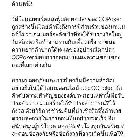
ด้านหนึ่ง
วิดีโอเกมพอร์ตและผู้ผลิตตกปลาของ QQPoker
ถูกสร้างขึ้นโดยคํานึงถึงการมีส่วนร่วมของเกมเม
อร์ ไม่ว่าเกมเมอร์จะตั้งเป้าที่จะได้รับรางวัลใหญ่
ในสล็อตหรือทํางานร่วมกับเพื่อนเพื่อเอาชนะ
ความยากลําบากใต้ทะเลของอุปกรณ์ตกปลา
QQPoker มอบการออกแบบและความชอบของ
เกมที่แตกต่างกัน
ความปลอดภัยและการป้องกันมีความสําคัญ
อย่างยิ่งในวิดีโอเกมออนไลน์ และ QQPoker จัด
ลําดับความสําคัญขององค์ประกอบเหล่านี้เพื่อรับ
ประกันว่าเกมเมอร์จะได้รับประสบการณ์ที่ไร้
กังวล ด้วยวิธีการชําระคืนที่น่าเชื่อถือซึ่งอํานวย
ความสะดวกในการถอนเงินอย่างรวดเร็ว ทีม
สนับสนุนผู้บริโภคตลอด 24 ชั่วโมงทุกวันพร้อมที่
จะตอบข้อสงสัยหรือข้อกังวลที่อาจเกิดขึ้นเพื่อให้