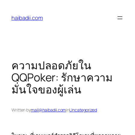
Skip
to
haibadii.com
content
ความปลอดภัยใน
QQPoker: รักษาความ
มั่นใจของผู้เล่น
Written by
mail@haibadii.com
in
Uncategorized