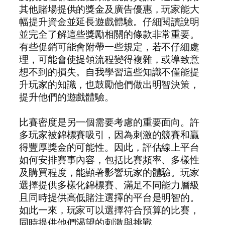
其他賭場提供的獎金及廣告優惠，玩家能大
幅提升資金並延長遊戲體驗。仔細閱讀說明
並完全了解這些獎勵相關的條款非常重要。
有些促銷可能會附帶一些規定，若不仔細處
理，可能會使提領流程變得複雜，或導致意
想不到的損失。自我學習這些知識不僅能提
升玩家的知識，也鼓勵他們做出明智決策，
提升他們的遊戲體驗。
比賽密度是另一個需要考慮的重要面向。許
多玩家被錦標賽吸引，因為刺激的競賽和贏
得豐厚獎金的可能性。因此，評估線上平台
如何安排賽事內容，包括比賽頻率、多樣性
及購買程度，能顯著影響玩家的體驗。玩家
選擇提供多樣化錦標賽、滿足不同能力層級
且同時提供高低賭注選擇的平台是明智的。
如此一來，玩家可以選擇符合預算的比賽，
同時提供他們渴望的刺激與挑戰。