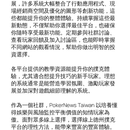
展，許多系統大幅整合了行動應用程式、現
場經銷商空間及優化的圖形等創新功能，這
些都能提升你的整體體驗。持續掌握這些最
新動態，不僅幫助你選擇最佳平台，也確保
你隨時享受最新功能。定期參與社群討論、
查看玩家回饋及加入討論區，也能即時掌握
不同網站的觀看情況，幫助你做出明智的投
資選擇。
各平台提供的教學資源能提升你的撲克體
驗，尤其適合想提升技巧的新手玩家。理想
的系統通常是能營造學習氛圍、激勵玩家發
展並加深對遊戲細節理解的系統。
作為一個社群，PokerNews Taiwan 以培養懂
得娛樂與風險監控平衡價值的知情玩家為
傲。面對眾多線上選擇，選擇線上德州撲克
平台的理性方法，能帶來豐富的豐富體驗。