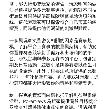
度，能大幅影響玩家的體驗。玩家明智的做
法是選擇提供多元賽事選擇、能應對不同技
術層級且同時提供高風險與低風險選項的系
統。這代表玩家可以探索符合自己預算的錦
標賽，同時提供他們渴望的刺激與難度。
一個與玩家流量密切相關的因素是賽事規
模。了解平台上賽事的數量與架構，有助於
你選擇符合競爭對手偏好和出場時間的平
台。尋找定期舉辦多元賽事的平台，包含定
期及日常活動，並吸引足夠參賽者以產生可
觀的獎金池。此外，也要注意所提供的比賽
類型——無論是衛星賽、再入賽或冰球賽，這
些選項都能大幅影響你的策略和整體樂趣。
線上撲克的實際面向還包括了解利益與促銷
活動。PokerNews 為玩家提供關於目標獎金
及撲克社群整體健康狀況的資訊。透過利用