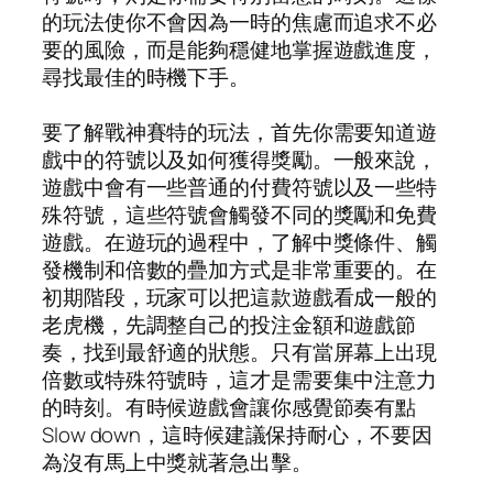
的玩法使你不會因為一時的焦慮而追求不必
要的風險，而是能夠穩健地掌握遊戲進度，
尋找最佳的時機下手。
要了解戰神賽特的玩法，首先你需要知道遊
戲中的符號以及如何獲得獎勵。一般來說，
遊戲中會有一些普通的付費符號以及一些特
殊符號，這些符號會觸發不同的獎勵和免費
遊戲。在遊玩的過程中，了解中獎條件、觸
發機制和倍數的疊加方式是非常重要的。在
初期階段，玩家可以把這款遊戲看成一般的
老虎機，先調整自己的投注金額和遊戲節
奏，找到最舒適的狀態。只有當屏幕上出現
倍數或特殊符號時，這才是需要集中注意力
的時刻。有時候遊戲會讓你感覺節奏有點
Slow down，這時候建議保持耐心，不要因
為沒有馬上中獎就著急出擊。