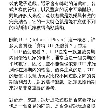
裝的電子遊戲，通常會有轉動的遊戲軸、各
式各樣的符號，以及豐富的玩家互動體驗。
對於許多人來說，這款遊戲是娛樂與刺激的
完美結合，它的一大特色就是能在意想不到
的時刻讓玩家獲得高額獎勵。
關於 RTP（Return to Player）這一概念，許
多人會質疑「賽特 RTP 怎麼算？」或者
「RTP 值怎麼看？」RTP 是指一款遊戲長期
內回馈给玩家的概率，通常這是一個長期的
平均數字。因此，並不能僅僅依賴 RTP 來預
測你在短期內的輸贏。值得注意的是，RTP
的數值可以幫助玩家比較不同遊戲之間的長
期獲利潛力，對於選擇遊戲、設定風險預期
來說是非常重要的參考。
對於新手來說，試玩這款遊戲是否需要花費
也是一個常見的問題。是否免費試玩通常取