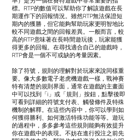
率）是另一個在賽特遊戲中非常重要的指
標。RTP的數值可以幫助你了解該遊戲在長
期運作下的回報情況。雖然RTP無法保證短
期內的獲勝，但它能夠幫助玩家更明智地比
較不同遊戲之間的回報差異。一般而言，較
高的RTP意味著在長時間遊玩後，玩家能獲
得更多的回報。在尋找適合自己的遊戲時，
RTP會是一個不可或缺的考量因素。
除了符號，規則的理解對於玩家來說同樣重
要。像大多數電子老虎機遊戲一樣，戰神賽
特有清楚的規則界面，通常在遊戲的主畫面
中可以找到「i」或「規則」按鈕，點擊後即
可看到詳細的符號支付表、觸發條件及特殊
機制的解釋。在這些內容中，你可以學到如
何獲得勝利、如何激活特殊功能等等。遊玩
的過程中，多多參考這些規則能夠有效提升
你在遊戲中的表現。不妨在進行投注之前先