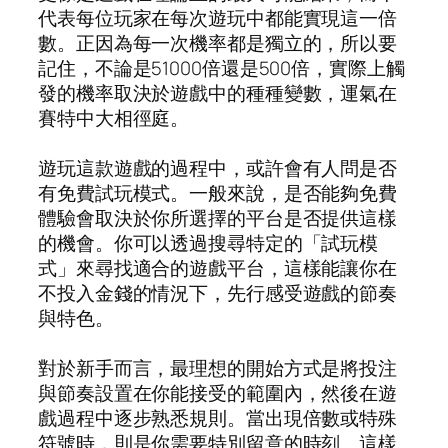
代表每位玩家在每次遊玩中都能實現這一倍
數。正因為每一次機率都是獨立的，所以要
記住，不論是51000倍還是500倍，實際上觸
發的機率取決於遊戲中的種種變數，運氣在
賽特中大相徑庭。
遊玩這款遊戲的過程中，或許會有人問是否
有免費試玩模式。一般來說，是否能夠免費
體驗會取決於你所選擇的平台是否提供這樣
的機會。你可以透過搜尋特定的「試玩模
式」來尋找適合的遊戲平台，這樣能讓你在
不投入金錢的情況下，先行感受遊戲的節奏
與特色。
對於新手而言，最理想的開始方式是將投注
與節奏設置在你能接受的範圍內，然後在遊
戲過程中逐步熟悉規則。當出現倍數或特殊
符號時，則是你需要特別留意的時刻。這樣