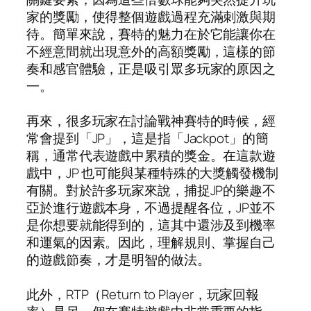
家的獎勵，使得整個遊戲過程充滿刺激與期
待。簡單來說，賽特的魅力在於它能讓你在
不經意間就出現意外的高額獎勵，這樣的節
奏和感官體驗，正是吸引眾多玩家的原因之
一。
再來，很多玩家在討論戰神賽特的時候，經
常會提到「JP」，這是指「Jackpot」的簡
稱，通常代表遊戲中累積的獎金。在這款遊
戲中，JP 也可能與某種特殊的大獎觸發機制
有關。對於許多玩家來說，捕捉JP的樂趣不
亞於進行遊戲本身，不過提醒各位，JP並不
是你想要就能得到的，這其中還涉及到機率
和運氣的因素。因此，理解規則、掌握自己
的遊戲節奏，才是明智的做法。
此外，RTP（Return to Player，玩家回報