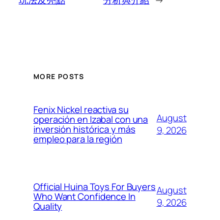
MORE POSTS
Fenix Nickel reactiva su
August
operación en Izabal con una
inversión histórica y más
9, 2026
empleo para la región
Official Huina Toys For Buyers
August
Who Want Confidence In
9, 2026
Quality