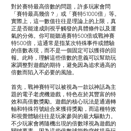
對於賽特最高倍數的問題，許多玩家會問
「賽特最高幾倍？」或「賽特51000倍」等。
實際上，這一數值往往是理論上的上限，真
正是否能達成則視乎觸發的具體條件以及運
氣的分佈。你可能聽過賽特500倍或戰神賽
特500倍，這通常是指某次特殊事件或體驗
的倍數表現，而不是一個固定可以獲得的回
報。此時，理解這些倍數的意義可以幫助玩
家調整對遊戲的期待，避免因為追求過高的
倍數而陷入不必要的風險。
首先，戰神賽特可以被視為一款以神話為主
題的電子老虎機遊戲，特色在於其豐富的特
效和高倍數獎勵。遊戲的核心玩法是通過轉
軸和特殊符號組合來獲得獎勵，而這種特效
和視覺體驗往往是玩家參與的最大驅動力。
不少玩家會將隨機出現的倍數球視為遊戲的
關鍵要素，因為這些倍數球能夠突然提升玩