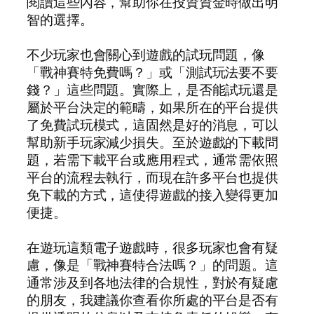
閱讀這些內容，幫助你在投資資金時做出明
智的選擇。
不少玩家也會關心到遊戲的試玩問題，像
「戰神賽特免費嗎？」或「測試玩法要不要
錢？」這些問題。實際上，是否能試玩還是
屬於平台決定的範疇，如果所在的平台提供
了免費試玩模式，這固然是好的消息，可以
幫助新手玩家減少損失。至於遊戲的下載問
題，若需下載平台或應用程式，通常需依照
平台的流程去執行，而現在許多平台也提供
免下載的方式，這使得遊戲的接入變得更加
便捷。
在遊玩這類電子遊戲時，很多玩家也會有疑
慮，像是「戰神賽特合法嗎？」的問題。這
通常涉及到各地法律的合規性，對於有疑慮
的朋友，我建議你查看你所處的平台是否有