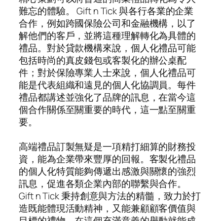
難忘的體驗。 Gift n Tick 與各行各業的企業
合作，例如跨國保險公司和金融機構，以了
解他們的客戶，並將這種理解轉化為具體的
禮品。對於貸款機構來說，個人化禮品可能
包括時尚的真皮錢包或客製化的辦公桌配
件；對於保險專業人士來說，個人化禮品可
能是代表組織和遠見的個人化協調員。每件
禮品都講述並強化了品牌的訊息，在當今這
個合作關係至關重要的時代，這一點至關重
要。
高端禮品訂製無疑是一項精打細算的財務投
資，能為企業帶來豐厚的回報。客製化禮品
的個人化特質能夠傳遞出感激與關懷的強烈
訊息，促進各類企業內部的聯繫與合作。
Gift n Tick 秉持創意與方法的精髓，致力於打
造既能體現活動精神，又能兼顧顧客價值與
目標的禮物。在這個充滿意義的舉動就能成