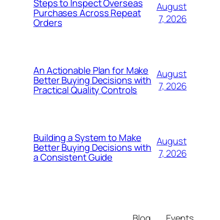
Steps to Inspect Overseas
August
Purchases Across Repeat
7, 2026
Orders
An Actionable Plan for Make
August
Better Buying Decisions with
7, 2026
Practical Quality Controls
Building a System to Make
August
Better Buying Decisions with
7, 2026
a Consistent Guide
Blog
Events