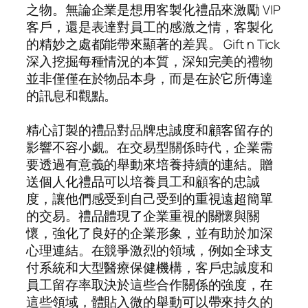
之物。無論企業是想用客製化禮品來激勵 VIP
客戶，還是表達對員工的感激之情，客製化
的精妙之處都能帶來顯著的差異。 Gift n Tick
深入挖掘每種情況的本質，深知完美的禮物
並非僅僅在於物品本身，而是在於它所傳達
的訊息和觀點。
精心訂製的禮品對品牌忠誠度和顧客留存的
影響不容小覷。在交易型關係時代，企業需
要透過有意義的舉動來培養持續的連結。贈
送個人化禮品可以培養員工和顧客的忠誠
度，讓他們感受到自己受到的重視遠超簡單
的交易。禮品體現了企業重視的關懷與關
懷，強化了良好的企業形象，並有助於加深
心理連結。在競爭激烈的領域，例如全球支
付系統和大型醫療保健機構，客戶忠誠度和
員工留存率取決於這些合作關係的強度，在
這些領域，體貼入微的舉動可以帶來持久的