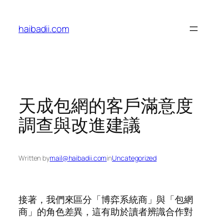
Skip
to
haibadii.com
content
天成包網的客戶滿意度
調查與改進建議
Written by
mail@haibadii.com
in
Uncategorized
接著，我們來區分「博弈系統商」與「包網
商」的角色差異，這有助於讀者辨識合作對