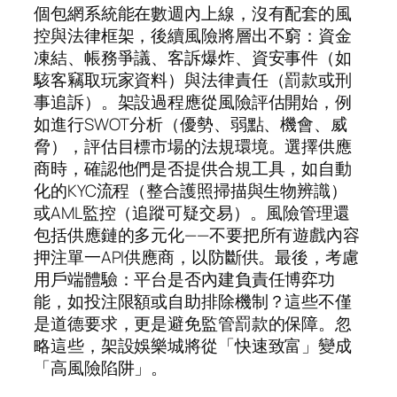
個包網系統能在數週內上線，沒有配套的風
控與法律框架，後續風險將層出不窮：資金
凍結、帳務爭議、客訴爆炸、資安事件（如
駭客竊取玩家資料）與法律責任（罰款或刑
事追訴）。架設過程應從風險評估開始，例
如進行SWOT分析（優勢、弱點、機會、威
脅），評估目標市場的法規環境。選擇供應
商時，確認他們是否提供合規工具，如自動
化的KYC流程（整合護照掃描與生物辨識）
或AML監控（追蹤可疑交易）。風險管理還
包括供應鏈的多元化——不要把所有遊戲內容
押注單一API供應商，以防斷供。最後，考慮
用戶端體驗：平台是否內建負責任博弈功
能，如投注限額或自助排除機制？這些不僅
是道德要求，更是避免監管罰款的保障。忽
略這些，架設娛樂城將從「快速致富」變成
「高風險陷阱」。