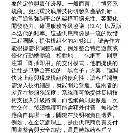
象的定位與責任邊界。一般而言，「博弈系
統商」更側重於底層技術研發與產品創新，
他們通常強調平台的架構可擴充性、客製化
開發能力、維運服務等級協議（SLA）以及版
本迭代的頻率。這些供應商像是一流的軟體
工程團隊，提供模組化的API接口，讓合作方
能根據需求調整功能，例如整合特定遊戲或
優化行動端體驗。相對地，「包網商」則更
注重「即插即用」的交付模式，他們提供的
往往是已整合完成的「黑盒子」方案，強調
快速上線與現成模組的便利性，讓客戶端無
需深入技術細節，就能開始營運。這兩者的
差異在於服務深度：系統商可能提供長期技
術支援與升級路圖，而包網商則更像是一次
性交付，後續維護可能需額外付費。無論供
應商自稱哪一種，關鍵在於明確責任邊界。
例如，在金流處理上，是由供應商負責支付
閘道整合與安全加密，還是轉嫁給客戶？