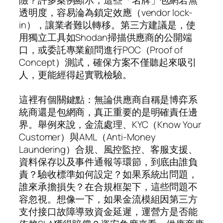
透明度，容易淪為鎖定效應（vendor lock-
in），讓業者難以轉移。第三方建議是，使
用獨立工具如Shodan掃描供應商的公開端
口，或委託專業顧問進行POC（Proof of
Concept）測試，確保方案不僅聽起來吸引
人，更能經得起實戰檢驗。
這裡有個關鍵點：無論供應商自稱是博弈系
統商還是包網商，真正重要的是明確責任邊
界。舉例來說，金流處理、KYC（Know Your
Customer）與AML（Anti-Money
Laundering）合規、風控監控、客服支援、
資料保存以及事件通報等環節，到底由誰負
責？驗收標準如何設定？如果系統出問題，
誰來承擔損失？在合規框架下，這些問題不
容忽視。想像一下，如果金流模組因第三方
支付接口故障導致資金延遲，運營方是否能