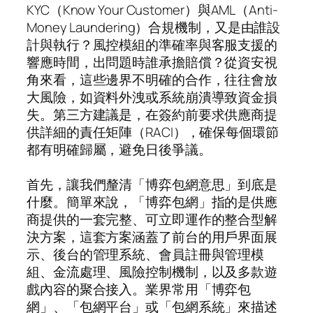
KYC（Know Your Customer）與AML（Anti-
Money Laundering）合規機制，又是由誰設
計與執行？風控模組的準確率與客服支援的
響應時間，出問題時誰承擔賠償？從資安視
角來看，這些邊界不明確的合作，往往會放
大風險，如資料外洩或系統崩潰導致資金損
失。第三方建議是，在簽約前要求供應商提
供詳細的責任矩陣（RACI），確保每個環節
都有明確歸屬，避免日後爭議。
首先，讓我們釐清「博弈包網意思」到底是
什麼。簡單來說，「博弈包網」指的是供應
商提供的一套完整、可立即運作的整合型解
決方案，這套方案涵蓋了前台的用戶界面展
示、後台的管理系統、會員註冊與管理模
組、金流處理、風險控制機制，以及多款遊
戲內容的聚合接入。業界常用「博弈包
網」、「包網平台」或「包網系統」來描述