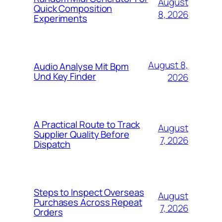
August
Quick Composition
8, 2026
Experiments
August 8,
Audio Analyse Mit Bpm
Und Key Finder
2026
A Practical Route to Track
August
Supplier Quality Before
7, 2026
Dispatch
Steps to Inspect Overseas
August
Purchases Across Repeat
7, 2026
Orders