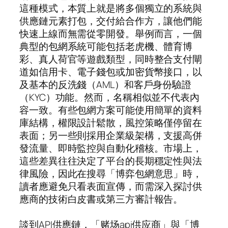
這種模式，本質上就是將多個獨立的系統與
供應鏈元素打包，交付給合作方，讓他們能
快速上線而無需從零開發。舉例而言，一個
典型的包網系統可能包括老虎機、體育博
彩、真人荷官等遊戲類型，同時整合支付閘
道如信用卡、電子錢包或加密貨幣接口，以
及基本的反洗錢（AML）和客戶身份驗證
（KYC）功能。然而，名稱相似並不代表內
容一致。有些包網方案可能使用簡單的資料
庫結構，權限設計鬆散，風控策略僅停留在
表面；另一些則採用企業級架構，支援高併
發流量、即時監控與自動化稽核。市場上，
這些差異往往決定了平台的長期穩定性與法
律風險，因此在搜尋「博弈包網意思」時，
讀者應避免只看表面宣傳，而需深入探討供
應商的技術白皮書或第三方審計報告。
談到API供應鏈，「赌场api供应商」與「博