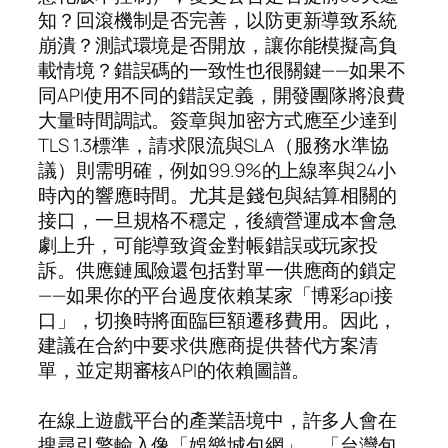
知？回滾機制是否完善，以防更新導致系統
崩潰？測試環境是否開放，讓你能模擬高負
載情境？錯誤碼的一致性也很關鍵——如果不
同API使用不同的錯誤定義，開發團隊將浪費
大量時間調試。簽章與加密方式應至少達到
TLS 1.3標準，請求限流與SLA（服務水準協
議）則需明確，例如99.9%的上線率與24小
時內的響應時間。尤其是錢包與結算相關的
接口，一旦規格不穩定，後續營運成本會急
劇上升，可能導致資金對帳錯誤或玩家投
訴。供應鏈風險還包括對單一供應商的鎖定
——如果你的平台過度依賴某家「博彩api接
口」，切換時將面臨巨額遷移費用。因此，
建議在合約中要求供應商提供替代方案清
單，並定期審核API的依賴圖譜。
在線上遊戲平台的產業語境中，許多人會在
搜尋引擎輸入像「娛樂城包網」、「台灣包