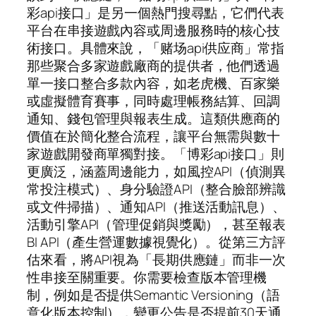
彩api接口」是另一個熱門搜尋點，它們代表
平台在串接遊戲內容或周邊服務時的核心技
術接口。具體來說，「赌场api供应商」常指
那些聚合多家遊戲廠商的提供者，他們透過
單一接口整合多款內容，如老虎機、百家樂
或虛擬體育賽事，同時處理帳務結算、回調
通知、錢包管理與報表生成。這類供應商的
價值在於簡化整合流程，讓平台無需與數十
家遊戲開發商單獨對接。「博彩api接口」則
更廣泛，涵蓋周邊能力，如風控API（偵測異
常投注模式）、身分驗證API（整合臉部辨識
或文件掃描）、通知API（推送活動訊息）、
活動引擎API（管理促銷與獎勵），甚至報表
BI API（產生營運數據視覺化）。從第三方評
估來看，將API視為「長期供應鏈」而非一次
性串接至關重要。你需要檢查版本管理機
制，例如是否提供Semantic Versioning（語
意化版本控制），變更公告是否提前30天通