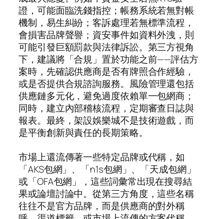
證，可能面臨洗錢指控；帳務系統若無對帳
機制，易生糾紛；客訴處理若無標準流程，
會損害品牌聲譽；資安事件如資料外洩，則
可能引發巨額罰款與法律訴訟。第三方視角
下，建議將「合規」置於功能之前——評估方
案時，先確認供應商是否有牌照合作經驗，
或是否提供合規諮詢服務。風險管理還包括
供應鏈多元化，避免過度依賴單一包網商；
同時，建立內部稽核流程，定期審查日誌與
報表。最終，架設娛樂城不是技術遊戲，而
是平衡創新與責任的長期策略。
市場上還流傳著一些特定品牌或代稱，如
「AKS包網」、「n1s包網」、「天成包網」
或「OFA包網」，這些詞彙常出現在搜尋結
果或論壇討論中。從第三方角度，這些名稱
往往不是官方品牌，而是供應商的對外稱
呼、渠道標籤，或市場上流傳的方案代稱。