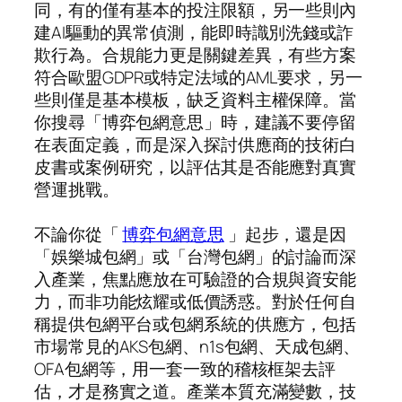
同，有的僅有基本的投注限額，另一些則內
建AI驅動的異常偵測，能即時識別洗錢或詐
欺行為。合規能力更是關鍵差異，有些方案
符合歐盟GDPR或特定法域的AML要求，另一
些則僅是基本模板，缺乏資料主權保障。當
你搜尋「博弈包網意思」時，建議不要停留
在表面定義，而是深入探討供應商的技術白
皮書或案例研究，以評估其是否能應對真實
營運挑戰。
不論你從「
博弈包網意思
」起步，還是因
「娛樂城包網」或「台灣包網」的討論而深
入產業，焦點應放在可驗證的合規與資安能
力，而非功能炫耀或低價誘惑。對於任何自
稱提供包網平台或包網系統的供應方，包括
市場常見的AKS包網、n1s包網、天成包網、
OFA包網等，用一套一致的稽核框架去評
估，才是務實之道。產業本質充滿變數，技