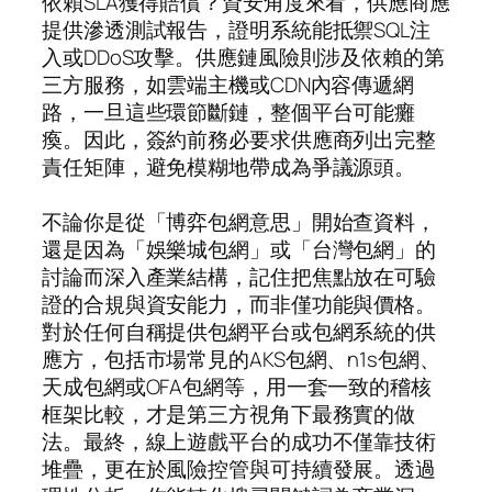
依賴SLA獲得賠償？資安角度來看，供應商應
提供滲透測試報告，證明系統能抵禦SQL注
入或DDoS攻擊。供應鏈風險則涉及依賴的第
三方服務，如雲端主機或CDN內容傳遞網
路，一旦這些環節斷鏈，整個平台可能癱
瘓。因此，簽約前務必要求供應商列出完整
責任矩陣，避免模糊地帶成為爭議源頭。
不論你是從「博弈包網意思」開始查資料，
還是因為「娛樂城包網」或「台灣包網」的
討論而深入產業結構，記住把焦點放在可驗
證的合規與資安能力，而非僅功能與價格。
對於任何自稱提供包網平台或包網系統的供
應方，包括市場常見的AKS包網、n1s包網、
天成包網或OFA包網等，用一套一致的稽核
框架比較，才是第三方視角下最務實的做
法。最終，線上遊戲平台的成功不僅靠技術
堆疊，更在於風險控管與可持續發展。透過