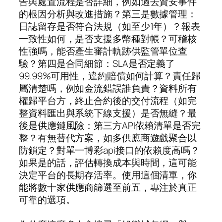
告與處置流程是否詳細，例如過去資安事件
的根因分析與改進措施？第三是數據管理：
日誌留存是否符合法規（如至少1年）？報表
一致性如何，是否支援多幣種對帳？可稽核
性強嗎，能否產生審計軌跡供監管單位查
驗？第四是合同細節：SLA是否定義了
99.99%可用性，違約賠償如何計算？責任歸
屬清楚嗎，例如金流錯誤誰負責？資料所有
權歸平台方，終止合約後的交付流程（如完
整資料匯出與系統下線支援）是否無縫？最
後是供應鏈風險：第三方API依賴清單是否完
整？有無替代方案，如多供應商遊戲聚合以
防鎖定？對單一博彩api接口的依賴度高嗎？
如果是的話，評估轉換成本與時間，這可能
決定平台的長期存活率。使用這個清單，你
能將數十家供應商篩選至前五，專注於真正
可靠的選項。