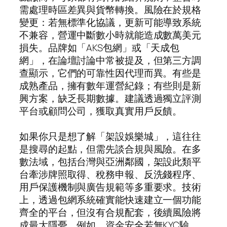
需處理時區差異與貨幣轉換。風險在於規格
變更：若無標準化協議，更新可能導致系統
不兼容，營運中斷數小時就能造成數萬美元
損失。品牌如「AKS包網」或「天成包
網」，在論壇討論中常被提及，但第三方調
查顯示，它們的可靠性因代理而異。有些是
成熟產品，擁有數年運營紀錄；有些則是新
興方案，缺乏長期數據。建議透過獨立評測
平台或顧問公司，獲取真實用戶反饋。
如果你只是想了解「架設娛樂城」，這往往
是搜尋的起點，但需先談合規與風險。在多
數法域，包括台灣與亞洲鄰國，架設此類平
台牽涉牌照取得、稅務申報、反洗錢程序、
用戶保護機制與廣告規範等多重要求。技術
上，透過包網系統確實能快速建立一個功能
齊全的平台，但沒有合規配套，後續風險將
成最大隱憂。例如，資金安全若無KYC驗