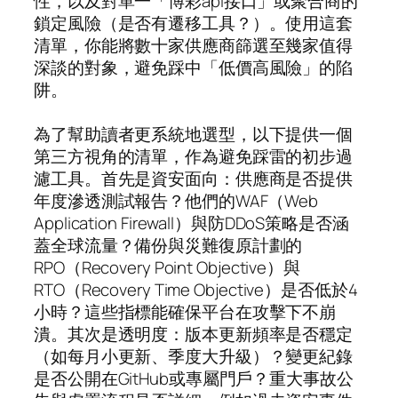
性，以及對單一「博彩api接口」或聚合商的
鎖定風險（是否有遷移工具？）。使用這套
清單，你能將數十家供應商篩選至幾家值得
深談的對象，避免踩中「低價高風險」的陷
阱。
為了幫助讀者更系統地選型，以下提供一個
第三方視角的清單，作為避免踩雷的初步過
濾工具。首先是資安面向：供應商是否提供
年度滲透測試報告？他們的WAF（Web
Application Firewall）與防DDoS策略是否涵
蓋全球流量？備份與災難復原計劃的
RPO（Recovery Point Objective）與
RTO（Recovery Time Objective）是否低於4
小時？這些指標能確保平台在攻擊下不崩
潰。其次是透明度：版本更新頻率是否穩定
（如每月小更新、季度大升級）？變更紀錄
是否公開在GitHub或專屬門戶？重大事故公