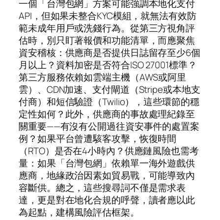
一個「台灣包網」方案可能強調本地化支付
API，但如果未整合KYC模組，就無法有效防
範未成年用戶或洗錢行為。從第三方視角評
估時，別只盯著報價和功能清單，而應聚焦
資安稽核：供應商是否提供日誌留存至少6個
月以上？資料加密是否符合ISO 27001標準？
第三方服務依賴如雲端主機（AWS或阿里
雲）、CDN加速、支付閘道（Stripe或本地支
付商）和短信驗證（Twilio），這些環節的穩
定性如何？此外，供應商的事故處理紀錄至
關重要——有沒有公開過往資安事件的處置案
例？如果平台曾遭駭客攻擊，恢復時間
（RTO）是否在4小時內？供應鏈風險也需考
量：如果「台灣包網」依賴單一海外遊戲供
應商，地緣政治因素如貿易戰，可能導致內
容斷供。總之，這些搜尋詞不僅是需求表
達，更是對在地化合規的呼聲，讀者應以此
為起點，建構風險評估框架。