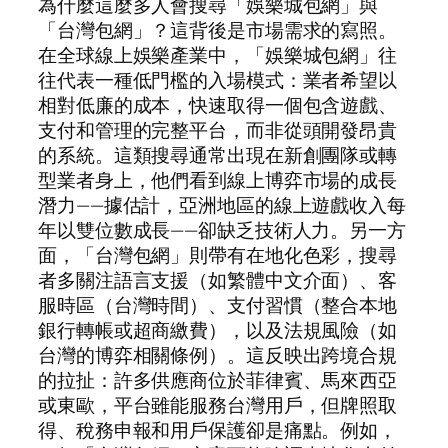
為什麼這麼多人會搜尋「娛樂城包網」與
「台灣包網」？這背後是市場需求的寫照。
在全球線上娛樂產業中，「娛樂城包網」往
往代表一種低門檻的入場模式：業者希望以
相對低廉的成本，快速取得一個包含遊戲、
支付和管理的完整平台，而非從頭開發昂貴
的系統。這類搜尋通常出現在新創團隊或轉
型業者身上，他們看到線上博弈市場的成長
潛力——據估計，亞洲地區的線上遊戲收入每
年以雙位數成長——卻缺乏技術人力。另一方
面，「台灣包網」則帶有在地化色彩，搜尋
者多關注語言支援（如繁體中文介面）、客
服時區（台灣時間）、支付習慣（整合本地
銀行轉帳或超商繳費），以及法規風險（如
台灣的博弈相關條例）。這反映出跨境合規
的拉扯：許多供應商位於菲律賓、馬來西亞
或東歐，平台雖能服務台灣用戶，但牌照取
得、稅務申報和用戶保護卻是痛點。例如，