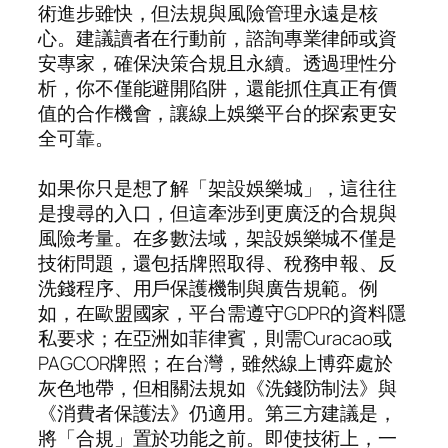
術進步雖快，但法規與風險管理永遠是核
心。建議讀者在行動前，諮詢專業律師或資
安專家，確保決策合規且永續。透過理性分
析，你不僅能避開陷阱，還能抓住真正有價
值的合作機會，讓線上娛樂平台的探索更安
全可靠。
如果你只是想了解「架設娛樂城」，這往往
是搜尋的入口，但這牽涉到更廣泛的合規與
風險考量。在多數法域，架設娛樂城不僅是
技術問題，還包括牌照取得、稅務申報、反
洗錢程序、用戶保護機制與廣告規範。例
如，在歐盟國家，平台需遵守GDPR的資料隱
私要求；在亞洲如菲律賓，則需Curacao或
PAGCOR牌照；在台灣，雖然線上博弈處於
灰色地帶，但相關法規如《洗錢防制法》與
《消費者保護法》仍適用。第三方建議是，
將「合規」置於功能之前。即使技術上，一