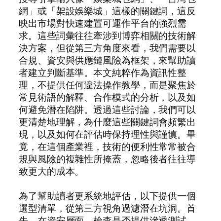
網」或「架設娛樂城」這樣的關鍵詞，這反
映出市場對快速建置可運作平台的強烈需
求。這些詞彙往往牽涉到博弈相關的技術解
決方案，但從第三方角度來看，我們需要以
合規、資安與供應鏈風險為框架，來幫助讀
者建立判斷基準。本文純粹作為資訊性整
理，不提供任何違法操作教學，而是聚焦於
常見術語的解釋、合作模式的分析，以及如
何避免潛在陷阱。透過這些討論，我們可以
更清楚地理解，為什麼這些關鍵詞會頻繁出
現，以及如何在評估時保持理性與謹慎。畢
竟，在這個產業裡，技術的便利性常常被合
規與風險的複雜性所掩蓋，忽略後者往往導
致更大的成本。
為了幫助讀者更系統地評估，以下提供一個
選型清單，從第三方視角過濾潛在坑洞。首
先，在資安層面，檢查是否提供滲透測試