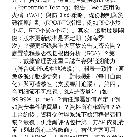
（Penetration Testing）報告、Web應用防
火牆（WAF）與防DDoS策略、備份機制與災
難復原計劃（RPO/RTO指標，例如RPO小於1
小時、RTO小於4小時）。其次，透明度是關
鍵：版本更新頻率是否定期（如每季一
次）？變更紀錄與重大事故公告是否公開？
處置流程是否包括根因分析（RCA）？第
三，數據管理需注重日誌留存與追溯能力
（符合GDPR或本地法規）、報表一致性（避
免多源頭數據衝突）、對帳機制（每日自動
化）與可稽核性（支援審計追蹤）。第四，
合同細節不可忽視：SLA是否量化（如
99.99% uptime）？責任歸屬如何界定（例
如資安事件誰買單）？資料所有權歸誰？終
止合約後，資料交付與系統下線流程是否順
暢？最後，供應鏈評估包括第三方API依賴清
單（列出所有上游廠商）、替代方案可用