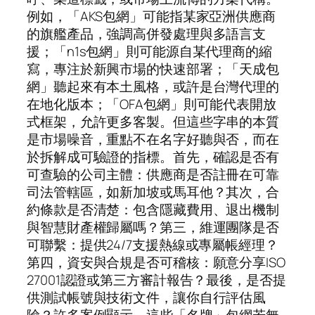
例如，「AKS包網」可能指某家亞洲供應商
的旗艦產品，強調高併發處理與多語言支
援；「n1s包網」則可能源自某代理商的縮
寫，專注於新興市場的快速部署；「天成包
網」聽起來有本土風格，或許是台灣代理的
在地化版本；「OFA包網」則可能代表開放
式框架，允許更多客製。但這些字串的本質
是市場噪音，重點不在名字好聽與否，而在
於拆解成可驗證的指標。首先，確認是否有
可查驗的公司主體：供應商是否註冊在可靠
司法管轄區，如新加坡或馬耳他？其次，合
約條款是否清楚：包含隱藏費用、退出機制
與智慧財產權歸屬嗎？第三，維運團隊是否
可聯繫：提供24/7支援熱線或專屬帳經理？
第四，資安與合規是否可稽核：願意分享ISO
27001認證或第三方審計報告？最後，是否提
供測試帳號與技術文件，讓你自行評估風
險？許多案例顯示，這些「名牌」包網若無