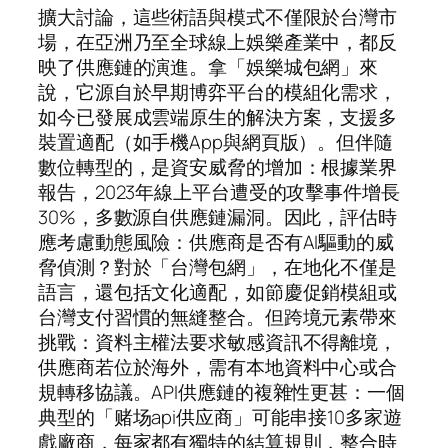
擴大討論，這些術語與模式不僅限於台灣市
場，在亞洲乃至全球線上娛樂產業中，都反
映了供應鏈的演進。拿「娛樂城包網」來
說，它源自於早期博弈平台的模組化需求，
如今已發展成雲端原生的解決方案，支援多
裝置適配（如手機App與網頁版）。但伴隨
數位轉型的，是資安威脅的增加：根據業界
報告，2023年線上平台遭受的攻擊事件增長
30%，多數源自供應鏈漏洞。因此，評估時
應考慮動態風險：供應商是否有AI驅動的威
脅偵測？對於「台灣包網」，在地化不僅是
語言，還包括文化適配，如節慶促銷模組或
台灣支付習慣的無縫整合。但跨境元素帶來
挑戰：資料主權法要求敏感資訊不得離境，
供應商若位於海外，需有本地資料中心或合
規轉移協議。API供應鏈的複雜性更甚：一個
典型的「赌场api供应商」可能串接10多家遊
戲廠商，每家都有獨特的結算規則，整合時