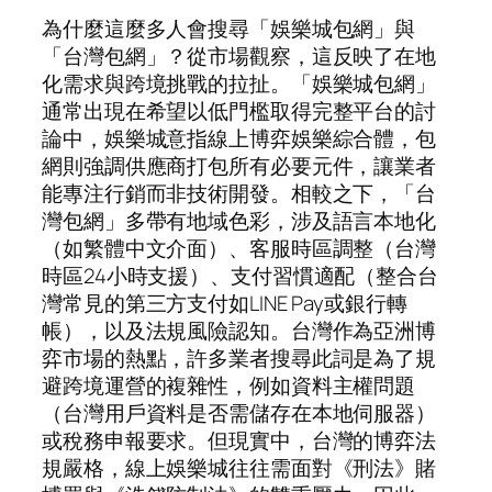
為什麼這麼多人會搜尋「娛樂城包網」與
「台灣包網」？從市場觀察，這反映了在地
化需求與跨境挑戰的拉扯。「娛樂城包網」
通常出現在希望以低門檻取得完整平台的討
論中，娛樂城意指線上博弈娛樂綜合體，包
網則強調供應商打包所有必要元件，讓業者
能專注行銷而非技術開發。相較之下，「台
灣包網」多帶有地域色彩，涉及語言本地化
（如繁體中文介面）、客服時區調整（台灣
時區24小時支援）、支付習慣適配（整合台
灣常見的第三方支付如LINE Pay或銀行轉
帳），以及法規風險認知。台灣作為亞洲博
弈市場的熱點，許多業者搜尋此詞是為了規
避跨境運營的複雜性，例如資料主權問題
（台灣用戶資料是否需儲存在本地伺服器）
或稅務申報要求。但現實中，台灣的博弈法
規嚴格，線上娛樂城往往需面對《刑法》賭