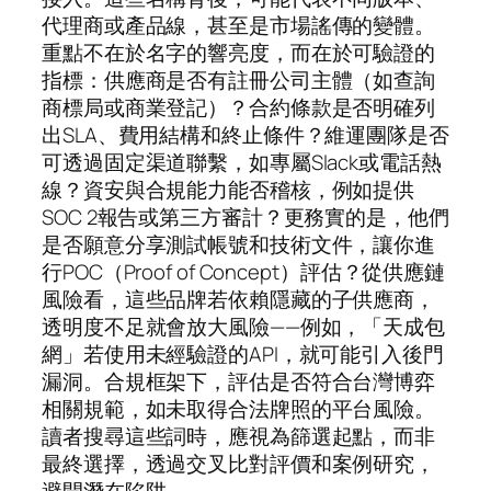
代理商或產品線，甚至是市場謠傳的變體。
重點不在於名字的響亮度，而在於可驗證的
指標：供應商是否有註冊公司主體（如查詢
商標局或商業登記）？合約條款是否明確列
出SLA、費用結構和終止條件？維運團隊是否
可透過固定渠道聯繫，如專屬Slack或電話熱
線？資安與合規能力能否稽核，例如提供
SOC 2報告或第三方審計？更務實的是，他們
是否願意分享測試帳號和技術文件，讓你進
行POC（Proof of Concept）評估？從供應鏈
風險看，這些品牌若依賴隱藏的子供應商，
透明度不足就會放大風險——例如，「天成包
網」若使用未經驗證的API，就可能引入後門
漏洞。合規框架下，評估是否符合台灣博弈
相關規範，如未取得合法牌照的平台風險。
讀者搜尋這些詞時，應視為篩選起點，而非
最終選擇，透過交叉比對評價和案例研究，
避開潛在陷阱。