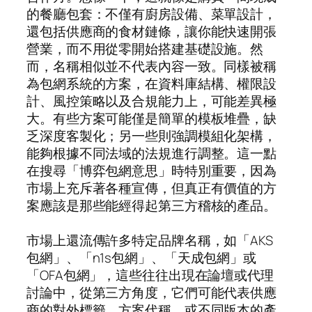
的餐廳包套：不僅有廚房設備、菜單設計，
還包括供應商的食材鏈條，讓你能快速開張
營業，而不用從零開始搭建基礎設施。然
而，名稱相似並不代表內容一致。同樣被稱
為包網系統的方案，在資料庫結構、權限設
計、風控策略以及合規能力上，可能差異極
大。有些方案可能僅是簡單的模板堆疊，缺
乏深度客製化；另一些則強調模組化架構，
能夠根據不同法域的法規進行調整。這一點
在搜尋「博弈包網意思」時特別重要，因為
市場上充斥著各種宣傳，但真正有價值的方
案應該是那些能經得起第三方稽核的產品。
市場上還流傳許多特定品牌名稱，如「AKS
包網」、「n1s包網」、「天成包網」或
「OFA包網」，這些往往出現在論壇或代理
討論中，從第三方角度，它們可能代表供應
商的對外標籤、方案代稱，或不同版本的產