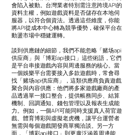
會陷入被動。台灣業者特別需注意跨境API的
資料主權，例如遊戲資料是否儲存在本地伺
服器，以符合個資法。透過這些維度，你能
將API從成本中心轉為競爭優勢，確保平台在
動盪市場中穩健運轉。
談到供應鏈的細節，我們不能忽略「赌场api
供应商」與「博彩api接口」這些術語，它們
是平台串接遊戲內容與周邊服務的核心。當
一個娛樂平台需要接入多款遊戲時，常會尋
找「赌场api供应商」，這類供應商負責遊戲
聚合與內容供應：他們將多家遊戲廠商的產
品透過單一接口整合，提供帳務同步、結算
機制、回調通知、錢包管理以及報表生成能
力。例如，一個API可能同時支援真人荷官遊
戲、體育博彩與虛擬老虎機，讓平台運營者
無需與每個遊戲開發商單獨洽談。另一方
面，「博彩api接口」則更廣泛涵蓋周邊能