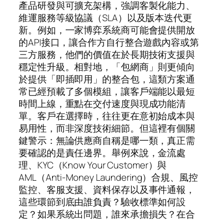
產品研發與可擴充架構，強調客製化能力、
維運服務等級協議（SLA）以及版本迭代更
新。例如，一家博弈系統商可能會提供開放
的API接口，讓合作方自行整合遊戲內容或第
三方服務，他們的價值在於長期技術支援與
穩定性升級。相對地，「包網商」則更傾向
於提供「即插即用」的整合包，這類方案通
常已經預載了多個模組，讓客戶端能以最短
時間上線，重點在交付速度與現成功能清
單。客戶在選擇時，往往更在意初始成本與
易用性，而非深度技術細節。但這裡有個關
鍵警示：無論供應商自稱是哪一類，真正需
要確認的是責任邊界。舉例來說，金流處
理、KYC（Know Your Customer）與
AML（Anti-Money Laundering）合規、風控
監控、客服支援、資料保存以及事件通報，
這些環節到底由誰負責？驗收標準如何設
定？如果系統出問題，誰來承擔損失？在合