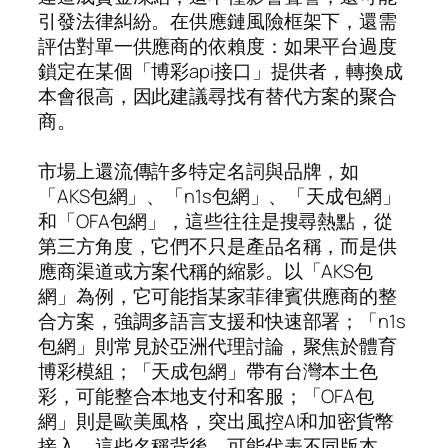
引發法律糾紛。在供應鏈風險框架下，還需
評估對單一供應商的依賴度：如果平台過度
鎖定在某個「博彩api接口」提供者，轉換成
本會很高，因此建議尋找有替代方案的聚合
商。
市場上還流傳許多特定名詞與品牌，如
「AKS包網」、「n1s包網」、「天成包網」
和「OFA包網」，這些往往是搜尋熱點，從
第三方角度，它們不只是產品名稱，而是供
應商渠道或方案代稱的縮影。以「AKS包
網」為例，它可能指某家菲律賓供應商的整
合方案，強調多語言支援和快速部署；「n1s
包網」則常見於亞洲代理討論，聚焦於體育
博彩模組；「天成包網」帶有台灣本土色
彩，可能整合本地支付和客服；「OFA包
網」則是歐美風格，突出風控AI和加密貨幣
接入。這些名稱背後，可能代表不同版本、