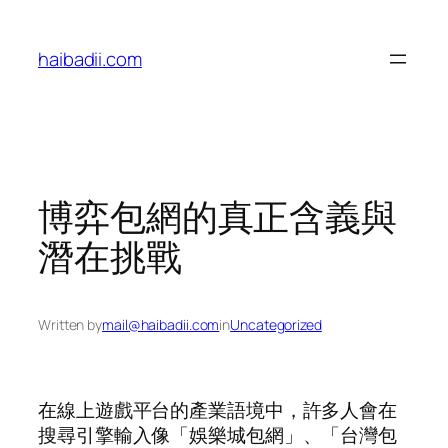
Skip
to
haibadii.com
content
博弈包網的真正含義與
潛在挑戰
Written by
mail@haibadii.com
in
Uncategorized
在線上遊戲平台的產業語境中，許多人會在
搜尋引擎輸入像「娛樂城包網」、「台灣包