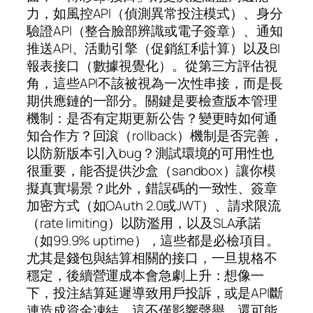
力，如風控API（偵測異常投注模式）、身分
驗證API（整合臉部辨識或電子簽章）、通知
推送API、活動引擎（促銷紅利計算）以及BI
報表接口（數據視覺化）。從第三方評估視
角，這些API不該被視為一次性串接，而是長
期供應鏈的一部分。關鍵是要檢查版本管理
機制：是否有定期更新公告？變更時如何通
知合作方？回滾（rollback）機制是否完善，
以防新版本引入bug？測試環境的可用性也
很重要，能否提供沙盒（sandbox）讓你模
擬真實場景？此外，錯誤碼的一致性、簽章
加密方式（如OAuth 2.0或JWT）、請求限流
（rate limiting）以防濫用，以及SLA承諾
（如99.9% uptime），這些都是必檢項目。
尤其是錢包與結算相關的接口，一旦規格不
穩定，後續營運成本會急劇上升：想像一
下，投注結算延遲導致用戶投訴，或是API斷
連造成資金凍結，這不僅影響聲譽，還可能