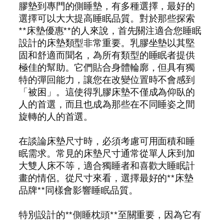
膠墊到專門的側睡墊，有多種選擇，最好的
選擇可以大大提高睡眠品質。對於那些探索
**床墊優惠**的人來說，首先關注適合您睡眠
設計的床墊類型非常重要。乳膠坐墊以其堅
固和舒適而聞名，為所有類型的睡眠者提供
極佳的幫助。它們貼合身體輪廓，但具有獨
特的彈回能力，讓您在改變位置時不會感到
「被困」。這使得乳膠床墊不僅成為仰臥的
人的首選，而且也成為那些在不同睡姿之間
旋轉的人的首選。
在談論床墊尺寸時，必須考慮可用面積和睡
眠需求。常見的床墊尺寸通常從單人床到加
大雙人床不等，適合獨睡者和喜歡大睡眠計
畫的情侶。從尺寸來看，選擇最好的**床墊
品牌**同樣會影響睡眠品質。
特別設計的**側睡枕頭**至關重要，因為它有