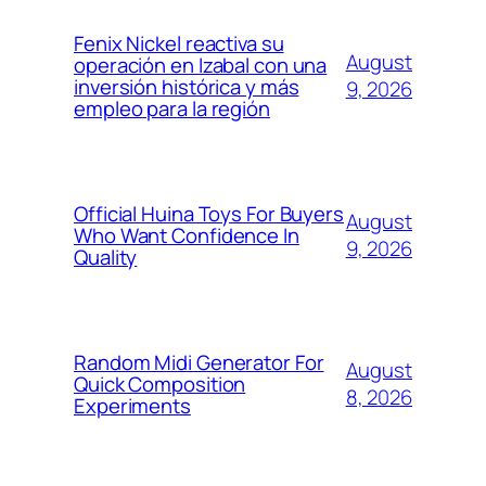
Fenix Nickel reactiva su
August
operación en Izabal con una
inversión histórica y más
9, 2026
empleo para la región
Official Huina Toys For Buyers
August
Who Want Confidence In
9, 2026
Quality
Random Midi Generator For
August
Quick Composition
8, 2026
Experiments