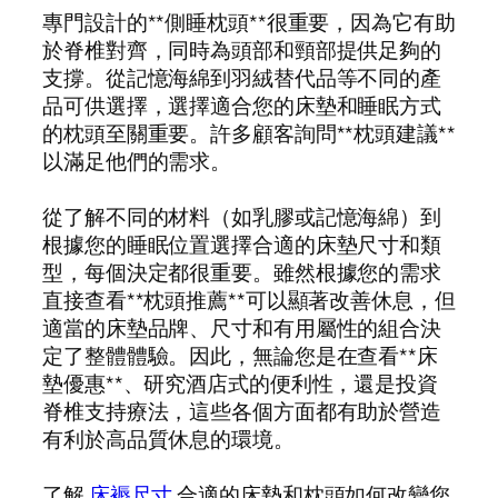
專門設計的**側睡枕頭**很重要，因為它有助
於脊椎對齊，同時為頭部和頸部提供足夠的
支撐。從記憶海綿到羽絨替代品等不同的產
品可供選擇，選擇適合您的床墊和睡眠方式
的枕頭至關重要。許多顧客詢問**枕頭建議**
以滿足他們的需求。
從了解不同的材料（如乳膠或記憶海綿）到
根據您的睡眠位置選擇合適的床墊尺寸和類
型，每個決定都很重要。雖然根據您的需求
直接查看**枕頭推薦**可以顯著改善休息，但
適當的床墊品牌、尺寸和有用屬性的組合決
定了整體體驗。因此，無論您是在查看**床
墊優惠**、研究酒店式的便利性，還是投資
脊椎支持療法，這些各個方面都有助於營造
有利於高品質休息的環境。
了解
床褥尺寸
合適的床墊和枕頭如何改變您