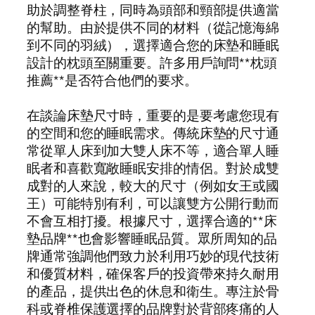
助於調整脊柱，同時為頭部和頸部提供適當
的幫助。由於提供不同的材料（從記憶海綿
到不同的羽絨），選擇適合您的床墊和睡眠
設計的枕頭至關重要。許多用戶詢問**枕頭
推薦**是否符合他們的要求。
在談論床墊尺寸時，重要的是要考慮您現有
的空間和您的睡眠需求。傳統床墊的尺寸通
常從單人床到加大雙人床不等，適合單人睡
眠者和喜歡寬敞睡眠安排的情侶。對於成雙
成對的人來說，較大的尺寸（例如女王或國
王）可能特別有利，可以讓雙方公開行動而
不會互相打擾。根據尺寸，選擇合適的**床
墊品牌**也會影響睡眠品質。眾所周知的品
牌通常強調他們致力於利用巧妙的現代技術
和優質材料，確保客戶的投資帶來持久耐用
的產品，提供出色的休息和衛生。專注於骨
科或脊椎保護選擇的品牌對於背部疼痛的人